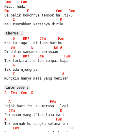
C#m
F#m
Kau.. hadir
Bm
E
C#m
F#m
Di balik kokohnya tembok ha..tiku
G
E
Kau runtuhkan kerasnya diriku
Chorus :
D
DM7
C#m
F#m
Kan ku jaga.. di luas hatiku
Bm
E
Em
A
Di dalam samudera perasaan
D
DM7
C#m
F#m
Tak terkira.. entah sampai kapan
G
Tak ada ujungnya
E
A
Mungkin hanya mati yang memisah
Interlude :
A
F#m
C#m
D
A
F#m
Sejak hari itu ku merasa.. lagi
C#m
D
Perasaan yang t'lah lama mati
A
F#m
Tak pernah ku sangka selama ini
C#m
D