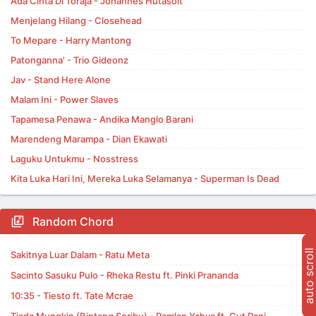
Ada Cinta Di Toraja - Johannes Hutasoit
Menjelang Hilang - Closehead
To Mepare - Harry Mantong
Patonganna' - Trio Gideonz
Jav - Stand Here Alone
Malam Ini - Power Slaves
Tapamesa Penawa - Andika Manglo Barani
Marendeng Marampa - Dian Ekawati
Laguku Untukmu - Nosstress
Kita Luka Hari Ini, Mereka Luka Selamanya - Superman Is Dead
Random Chord
auto scroll
Sakitnya Luar Dalam - Ratu Meta
Sacinto Sasuku Pulo - Rheka Restu ft. Pinki Prananda
10:35 - Tiesto ft. Tate Mcrae
Tiada Mungkin (Bintang Seribu) - Ramlan Yahya ft. Cut Rani