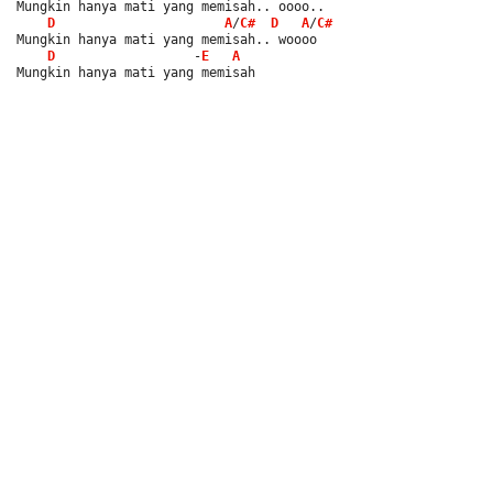
Mungkin hanya mati yang memisah.. oooo.. 
D
A
/
C#
D
A
/
C#
Mungkin hanya mati yang memisah.. woooo
D
                  -
E
A
Mungkin hanya mati yang memisah