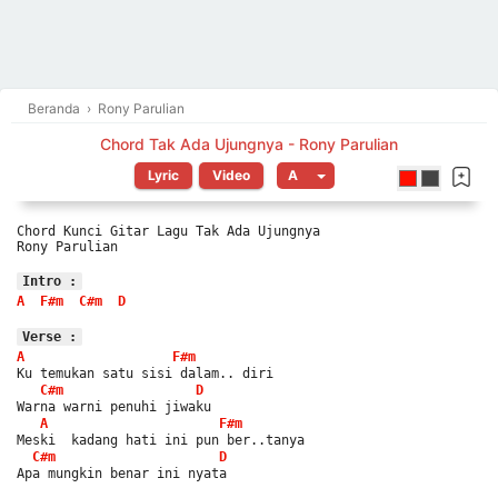
Beranda
›
Rony Parulian
Chord Tak Ada Ujungnya - Rony Parulian
Lyric
Video
Chord Kunci Gitar Lagu Tak Ada Ujungnya
Rony Parulian
Intro :
A
F#m
C#m
D
Verse :
A
F#m
Ku temukan satu sisi dalam.. diri
C#m
D
Warna warni penuhi jiwaku
A
F#m
Meski  kadang hati ini pun ber..tanya
C#m
D
Apa mungkin benar ini nyata