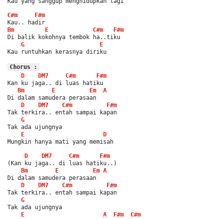
Kau yang sanggup menghidupkan lagi
C#m
F#m
Kau.. hadir
Bm
E
C#m
F#m
Di balik kokohnya tembok ha..tiku
G
E
Kau runtuhkan kerasnya diriku
Chorus :
D
DM7
C#m
F#m
Kan ku jaga.. di luas hatiku
Bm
E
Em
A
Di dalam samudera perasaan
D
DM7
C#m
F#m
Tak terkira.. entah sampai kapan
G
Tak ada ujungnya
E
D
Mungkin hanya mati yang memisah
D
DM7
C#m
F#m
(Kan ku jaga.. di luas hatiku..)
Bm
E
Em
A
Di dalam samudera perasaan
D
DM7
C#m
F#m
Tak terkira.. entah sampai kapan
G
Tak ada ujungnya
E
A
F#m
C#m