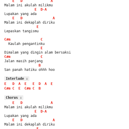
E
D
A
Malam ini akulah milikmu
E
D
-
A
Lupakan yang ada
E
D
A
Malam ini dekaplah diriku
E
Lepaskan tangismu
C#m
C
  Kaulah pengantinku
E
Dimalam yang dingin alam bersaksi
C#m
C
Jalan masih panjang
B
San panah hatiku ohhh hoo
Interlude :
E
D
A
E
E
D
A
E
C#m
C
E
C#m
C
B
Chorus :
E
D
A
Malam ini akulah milikmu
E
D
-
A
Lupakan yang ada
E
D
A
Malam ini dekaplah diriku
E