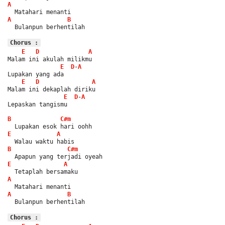
A
  Matahari menanti
A
B
  Bulanpun berhentilah
Chorus :
E
D
A
Malam ini akulah milikmu
E
D
-
A
Lupakan yang ada
E
D
A
Malam ini dekaplah diriku
E
D
-
A
Lepaskan tangismu
B
C#m
  Lupakan esok hari oohh
E
A
  Walau waktu habis
B
C#m
  Apapun yang terjadi oyeah
E
A
  Tetaplah bersamaku
A
  Matahari menanti
A
B
  Bulanpun berhentilah
Chorus :