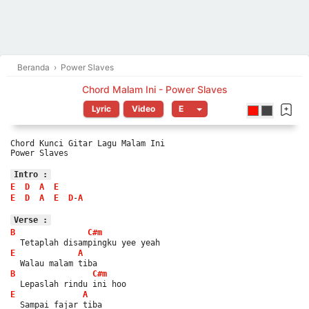
Beranda
›
Power Slaves
Chord Malam Ini - Power Slaves
Lyric
Video
Chord Kunci Gitar Lagu Malam Ini
Power Slaves
Intro :
E
D
A
E
E
D
A
E
D
-
A
Verse :
B
C#m
  Tetaplah disampingku yee yeah
E
A
  Walau malam tiba
B
C#m
  Lepaslah rindu ini hoo
E
A
  Sampai fajar tiba