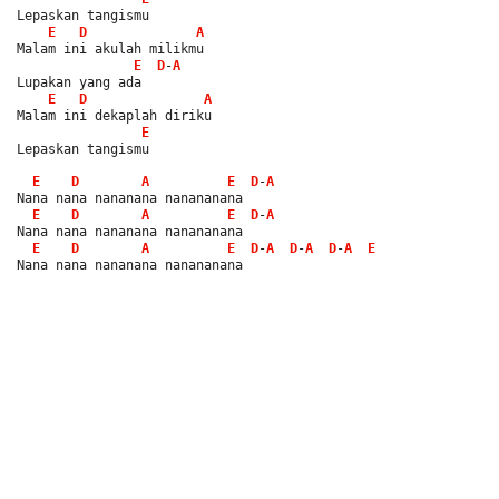
Lepaskan tangismu
E
D
A
Malam ini akulah milikmu
E
D
-
A
Lupakan yang ada
E
D
A
Malam ini dekaplah diriku
E
Lepaskan tangismu
E
D
A
E
D
-
A
Nana nana nananana nanananana
E
D
A
E
D
-
A
Nana nana nananana nanananana
E
D
A
E
D
-
A
D
-
A
D
-
A
E
Nana nana nananana nanananana