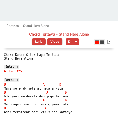
Beranda
›
Stand Here Alone
Chord Tertawa - Stand Here Alone
Lyric
Video
Chord Kunci Gitar Lagu Tertawa
Stand Here Alone
Intro :
A
Bm
C#m
Verse :
D
A
D
Mari sejenak melihat negara kita
D
A
D
Ada yang menderita dan juga tertawa
D
A
D
Mau dagang masih dilarang pemerintah
D
A
D
Agar terhindar dari virus sih katanya