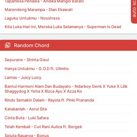
auto scroll
Tapamesa Penawa - Andika Manglo Barani
Marendeng Marampa - Dian Ekawati
Laguku Untukmu - Nosstress
Kita Luka Hari Ini, Mereka Luka Selamanya - Superman Is Dead
Random Chord
Sepurane - Shinta Gisul
Hanya Untukmu - G.O.D ft. Ulimho
Lantas - Juicy Luicy
Bantul Harmoni Alam Dan Budayato - Ndarboy Genk X Yuke X Lilik
Shaggydog X Yeha X Rizca Ayu X Azza Ko
Rindu Semakin Dalam - Rayola ft. Pinki Prananda
Katakanlah - Asrul Sita
Cinta Buta - Luki Safara
Telah Kembali - Cut Rani Auliza ft. Bergek
Sejuta Rasanya - Bonus