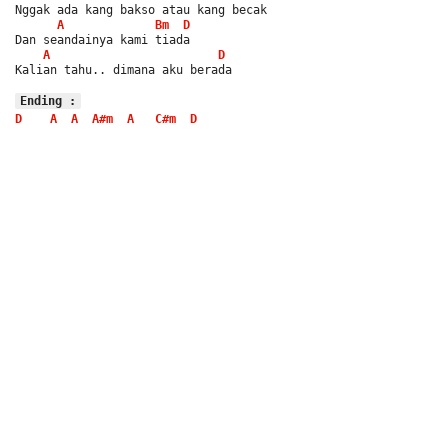
Nggak ada kang bakso atau kang becak
A
Bm
D
Dan seandainya kami tiada
A
D
Kalian tahu.. dimana aku berada
Ending :
D
A
A
A#m
A
C#m
D