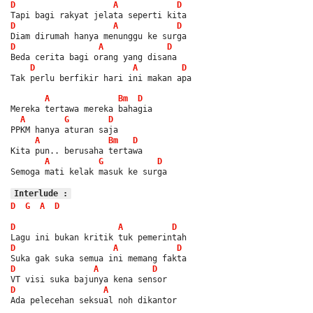
D
A
D
Tapi bagi rakyat jelata seperti kita
D
A
D
Diam dirumah hanya menunggu ke surga
D
A
D
Beda cerita bagi orang yang disana
D
A
D
Tak perlu berfikir hari ini makan apa
A
Bm
D
Mereka tertawa mereka bahagia
A
G
D
PPKM hanya aturan saja
A
Bm
D
Kita pun.. berusaha tertawa
A
G
D
Semoga mati kelak masuk ke surga
Interlude :
D
G
A
D
D
A
D
Lagu ini bukan kritik tuk pemerintah
D
A
D
Suka gak suka semua ini memang fakta
D
A
D
VT visi suka bajunya kena sensor
D
A
Ada pelecehan seksual noh dikantor