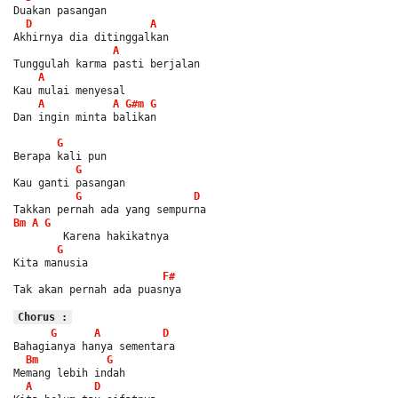
Duakan pasangan
D
A
Akhirnya dia ditinggalkan
A
Tunggulah karma pasti berjalan
A
Kau mulai menyesal
A
A
G#m
G
Dan ingin minta balikan
G
Berapa kali pun
G
Kau ganti pasangan
G
D
Takkan pernah ada yang sempurna
Bm
A
G
        Karena hakikatnya
G
Kita manusia
F#
Tak akan pernah ada puasnya
Chorus :
G
A
D
Bahagianya hanya sementara
Bm
G
Memang lebih indah
A
D