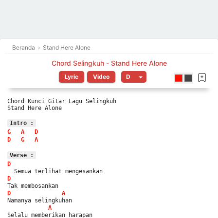
Beranda
›
Stand Here Alone
Chord Selingkuh - Stand Here Alone
Lyric
Video
Chord Kunci Gitar Lagu Selingkuh
Stand Here Alone
Intro :
G
A
D
D
G
A
Verse :
D
  Semua terlihat mengesankan
D
Tak membosankan
D
A
Namanya selingkuhan
A
Selalu memberikan harapan