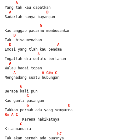
A
Yang tak kau dapatkan
A
D
Sadarlah hanya bayangan
D
Kau anggap pacarmu membosankan
D
Tak  bisa menahan
D
A
Emosi yang tlah kau pendam
A
Ingatlah dia selalu bertahan
A
Walau badai topan
A
A
G#m
G
Menghadang suatu hubungan
G
Berapa kali pun
G
Kau ganti pasangan
G
D
Takkan pernah ada yang sempurna
Bm
A
G
        Karena hakikatnya
G
Kita manusia
F#
Tak akan pernah ada puasnya