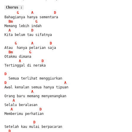
Chorus :
G
A
D
Bahagianya hanya sementara
Bm
G
Memang lebih indah
A
D
Kita belum tau sifatnya
G
A
D
Atau  hanya pelarian saja
Bm
G
Otakmu dimana
A
D
Tertinggal di neraka
D
  Semua terlihat menggiurkan
D
A
Awal kenalan semua hanya tipuan
A
Orang baru memang menyenangkan
A
Selalu beralasan
A
D
Memberimu perhatian
D
Setelah kau mulai berpacaran
D