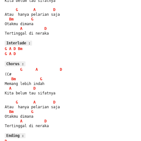
Kita belum tau sifatnya
G
A
D
Atau  hanya pelarian saja
Bm
G
Otakmu dimana
A
D
Tertinggal di neraka
Interlude :
G
A
D
Bm
G
A
D
Chorus :
G
A
D
(C#                          
Bm
G
Memang lebih indah
A
D
Kita belum tau sifatnya
G
A
D
Atau  hanya pelarian saja
Bm
G
Otakmu dimana
A
D
Tertinggal di neraka
Ending :