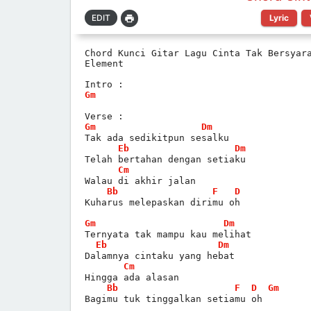
Lyric
Chord Kunci Gitar Lagu Cinta Tak Bersyar
Element
Intro : 
Gm
Verse :
Gm
Dm
Tak ada sedikitpun sesalku
Eb
Dm
Telah bertahan dengan setiaku
Cm
Walau di akhir jalan
Bb
F
D
Kuharus melepaskan dirimu oh
Gm
Dm
Ternyata tak mampu kau melihat
Eb
Dm
Dalamnya cintaku yang hebat
Cm
Hingga ada alasan
Bb
F
D
Gm
Bagimu tuk tinggalkan setiamu oh