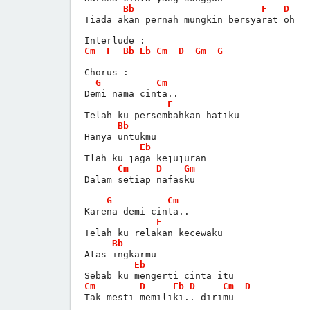
Bb
F
D
Tiada akan pernah mungkin bersyarat oh
Interlude :
Cm
F
Bb
Eb
Cm
D
Gm
G
Chorus :
G
Cm
Demi nama cinta..
F
Telah ku persembahkan hatiku
Bb
Hanya untukmu
Eb
Tlah ku jaga kejujuran
Cm
D
Gm
Dalam setiap nafasku
G
Cm
Karena demi cinta..
F
Telah ku relakan kecewaku
Bb
Atas ingkarmu
Eb
Sebab ku mengerti cinta itu
Cm
D
Eb
D
Cm
D
Tak mesti memiliki.. dirimu