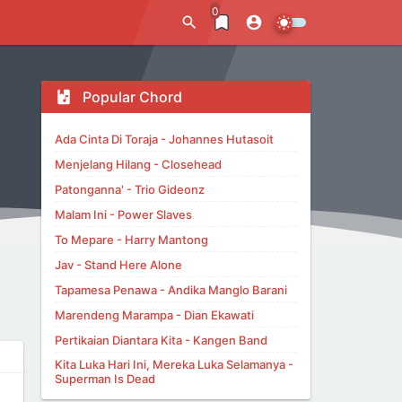
0
Popular Chord
Ada Cinta Di Toraja - Johannes Hutasoit
Menjelang Hilang - Closehead
Patonganna' - Trio Gideonz
Malam Ini - Power Slaves
To Mepare - Harry Mantong
Jav - Stand Here Alone
Tapamesa Penawa - Andika Manglo Barani
Marendeng Marampa - Dian Ekawati
Pertikaian Diantara Kita - Kangen Band
Kita Luka Hari Ini, Mereka Luka Selamanya -
Superman Is Dead