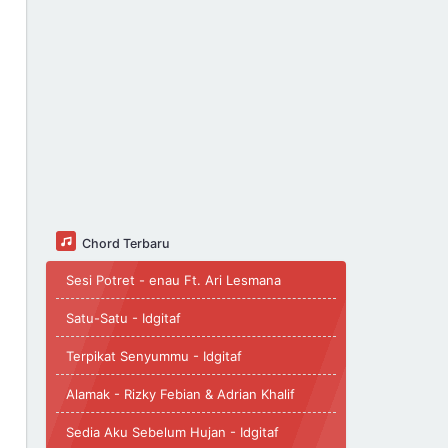
Chord Terbaru
Sesi Potret - enau Ft. Ari Lesmana
Satu-Satu - Idgitaf
Terpikat Senyummu - Idgitaf
Alamak - Rizky Febian & Adrian Khalif
Sedia Aku Sebelum Hujan - Idgitaf