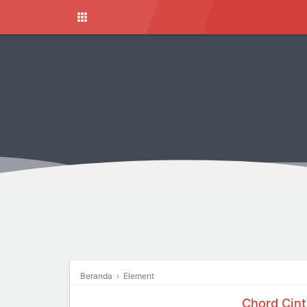
Beranda
›
Element
Chord Cint