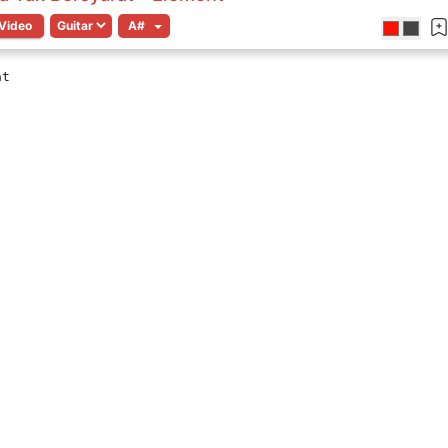
Video
at