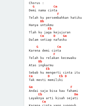
Chorus :
G
Cm
Demi nama cinta
F
Telah ku persembahkan hatiku
Bb
Hanya untukmu
Eb
Tlah ku jaga kejujuran
Cm
D
Gm
Dalam setiap nafasku
G
Cm
Karena demi cinta
F
Telah ku relakan kecewaku
Bb
Atas ingkarmu
Eb
Sebab ku mengerti cinta itu
Cm
D
Eb
D
Tak mesti memiliki
Gm
F
Andai saja bisa kau fahami
Eb
Dm
Layaknya arti kisah sejati
Cm
Karena cinta yang sungguh