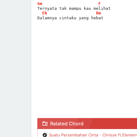
Gm
F
Ternyata tak mampu kau melihat
Eb
Dm
Dalamnya cintaku yang hebat
Chord Cinta Tak Bersyarat - Element
Related Chord
Suatu Persembahan Cinta - Chrisye ft.Elemen