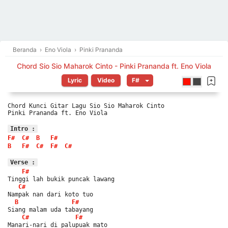
Beranda
›
Eno Viola
›
Pinki Prananda
Chord Sio Sio Maharok Cinto - Pinki Prananda ft. Eno Viola
Lyric
Video
Chord Kunci Gitar Lagu Sio Sio Maharok Cinto
Pinki Prananda ft. Eno Viola
Intro :
F#
C#
B
F#
B
F#
C#
F#
C#
Verse :
F#
Tinggi lah bukik puncak lawang
C#
Nampak nan dari koto tuo
B
F#
Siang malam uda tabayang
C#
F#
Manari-nari di palupuak mato