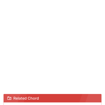
Chord Sio Sio Maharok Cinto - Pinki Prananda ft. Eno Viola
Related Chord