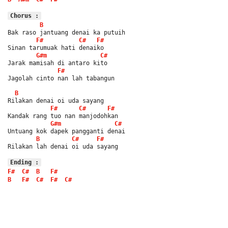
Chorus :
B
Bak raso jantuang denai ka putuih
F#
C#
F#
Sinan tarumuak hati denaiko
G#m
C#
Jarak mamisah di antaro kito
F#
Jagolah cinto nan lah tabangun
B
Rilakan denai oi uda sayang
F#
C#
F#
Kandak rang tuo nan manjodohkan
G#m
C#
Untuang kok dapek pangganti denai
B
C#
F#
Rilakan lah denai oi uda sayang
Ending :
F#
C#
B
F#
B
F#
C#
F#
C#