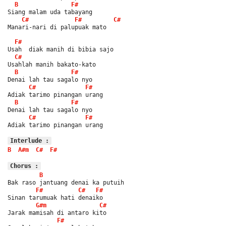
B
F#
Siang malam uda tabayang
C#
F#
C#
Manari-nari di palupuak mato
F#
Usah  diak manih di bibia sajo
C#
Usahlah manih bakato-kato
B
F#
Denai lah tau sagalo nyo
C#
F#
Adiak tarimo pinangan urang
B
F#
Denai lah tau sagalo nyo
C#
F#
Adiak tarimo pinangan urang
Interlude :
B
A#m
C#
F#
Chorus :
B
Bak raso jantuang denai ka putuih
F#
C#
F#
Sinan tarumuak hati denaiko
G#m
C#
Jarak mamisah di antaro kito
F#