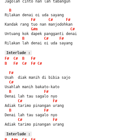
Jagolah cinto nan lah tabangun
B
Rilakan denai oi uda sayang
F#
C#
F#
Kandak rang tuo nan manjodohkan
G#m
C#
Untuang kok dapek pangganti denai
B
C#
F#
Rilakan lah denai oi uda sayang
Interlude :
F#
C#
B
F#
B
F#
C#
F#
C#
F#
Usah  diak manih di bibia sajo
C#
Usahlah manih bakato-kato
B
F#
Denai lah tau sagalo nyo
C#
F#
Adiak tarimo pinangan urang
B
F#
Denai lah tau sagalo nyo
C#
F#
Adiak tarimo pinangan urang
Interlude :
B
A#m
C#
F#