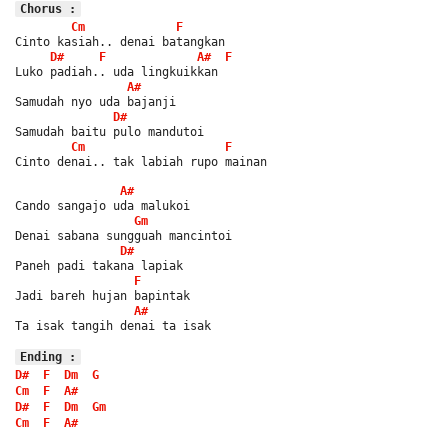
Chorus :
Cm
F
Cinto kasiah.. denai batangkan
D#
F
A#
F
Luko padiah.. uda lingkuikkan
A#
Samudah nyo uda bajanji
D#
Samudah baitu pulo mandutoi
Cm
F
Cinto denai.. tak labiah rupo mainan
A#
Cando sangajo uda malukoi
Gm
Denai sabana sungguah mancintoi
D#
Paneh padi takana lapiak
F
Jadi bareh hujan bapintak
A#
Ta isak tangih denai ta isak
Ending :
D#
F
Dm
G
Cm
F
A#
D#
F
Dm
Gm
Cm
F
A#