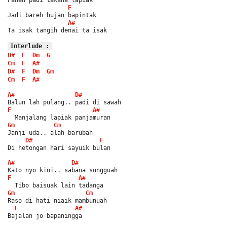
F
Jadi bareh hujan bapintak
A#
Ta isak tangih denai ta isak
Interlude :
D#
F
Dm
G
Cm
F
A#
D#
F
Dm
Gm
Cm
F
A#
A#
D#
Balun lah pulang.. padi di sawah
F
A#
  Manjalang lapiak panjamuran
Gm
Cm
Janji uda.. alah barubah
D#
F
Di hetongan hari sayuik bulan
A#
D#
Kato nyo kini.. sabana sungguah
F
A#
  Tibo baisuak lain tadanga
Gm
Cm
Raso di hati niaik mambunuah
F
A#
Bajalan jo bapaningga