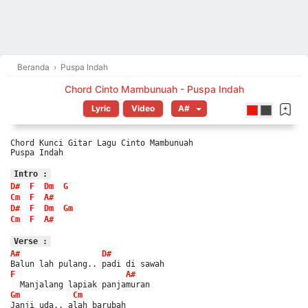
Beranda
›
Puspa Indah
Chord Cinto Mambunuah - Puspa Indah
Lyric
Video
Chord Kunci Gitar Lagu Cinto Mambunuah
Puspa Indah
Intro :
D#
F
Dm
G
Cm
F
A#
D#
F
Dm
Gm
Cm
F
A#
Verse :
A#
D#
Balun lah pulang.. padi di sawah
F
A#
  Manjalang lapiak panjamuran
Gm
Cm
Janji uda.. alah barubah