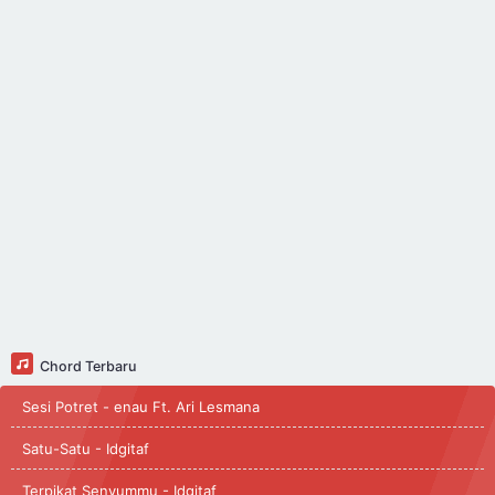
Chord Terbaru
Sesi Potret - enau Ft. Ari Lesmana
Satu-Satu - Idgitaf
Terpikat Senyummu - Idgitaf