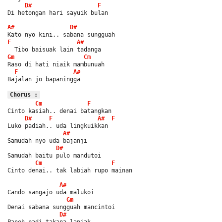
D#
F
Di hetongan hari sayuik bulan
A#
D#
Kato nyo kini.. sabana sungguah
F
A#
  Tibo baisuak lain tadanga
Gm
Cm
Raso di hati niaik mambunuah
F
A#
Bajalan jo bapaningga
Chorus :
Cm
F
Cinto kasiah.. denai batangkan
D#
F
A#
F
Luko padiah.. uda lingkuikkan
A#
Samudah nyo uda bajanji
D#
Samudah baitu pulo mandutoi
Cm
F
Cinto denai.. tak labiah rupo mainan
A#
Cando sangajo uda malukoi
Gm
Denai sabana sungguah mancintoi
D#
Paneh padi takana lapiak