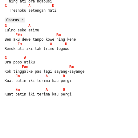
  Ning ati ora ngapusi
G
A
D
  Tresnoku setengah mati
Chorus :
G
A
Culno seko atimu
F#m
Bm
Ben aku dewe tanpo kowe ning kene
Em
A
D
Remuk ati iki tak trimo legowo
G
A
Ora popo atiku
F#m
Bm
Kok tinggalke pas lagi sayang-sayange
Em
A
D
Kuat batin iki terima kau pergi
Em
A
D
Kuat batin iki terima kau pergi