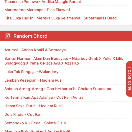
Tapamesa Penawa - Andika Manglo Barani
Marendeng Marampa - Dian Ekawati
Kita Luka Hari Ini, Mereka Luka Selamanya - Superman Is Dead
Random Chord
Asumsi - Adrian Khalif & Bernadya
Bantul Harmoni Alam Dan Budayato - Ndarboy Genk X Yuke X Lilik
Shaggydog X Yeha X Rizca Ayu X Azza Ko
auto scroll
Luka Tak Sengaja - Wulandary
Lembah Kesepian - Haqiem Rusli
Sabuah Areng-Areng - Ona Hetharua ft. Chaken Supusepa
Ku Terima Kau Apa Adanya - Cut Rani Auliza
Hitam Saksi Putih - Haqiem Rusli
Do'a Rindu - Cut Rani
Semongko Ku Gede - Shinta Gisul
Alamak - Rizky Febian & Adrian Khalif