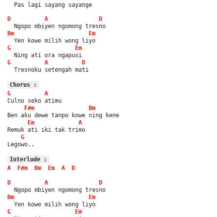
  Pas lagi sayang sayange
D
A
D
  Ngopo mbiyen ngomong tresno
Bm
Em
  Yen kowe milih wong liyo
G
Em
  Ning ati ora ngapusi
G
A
D
  Tresnoku setengah mati
Chorus :
G
A
Culno seko atimu
F#m
Bm
Ben aku dewe tanpo kowe ning kene
Em
A
Remuk ati iki tak trimo
G
Legowo..
Interlude :
A
F#m
Bm
Em
A
D
D
A
D
  Ngopo mbiyen ngomong tresno
Bm
Em
  Yen kowe milih wong liyo
G
Em