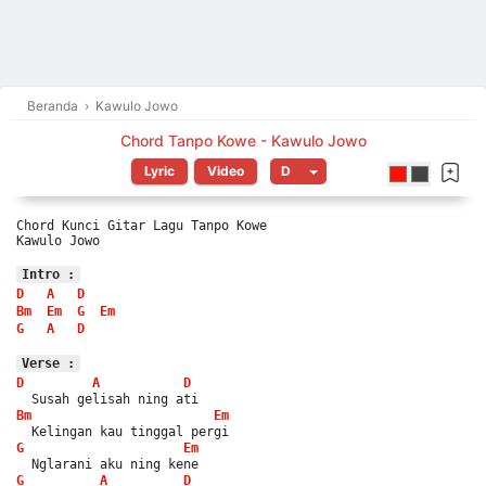
Beranda
›
Kawulo Jowo
Chord Tanpo Kowe - Kawulo Jowo
Lyric
Video
Chord Kunci Gitar Lagu Tanpo Kowe
Kawulo Jowo
Intro :
D
A
D
Bm
Em
G
Em
G
A
D
Verse :
D
A
D
  Susah gelisah ning ati
Bm
Em
  Kelingan kau tinggal pergi
G
Em
  Nglarani aku ning kene
G
A
D