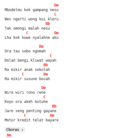
Dm
Mbodelmu kok gampang nesu
C
Wes ngerti wong kui kleru
Bb
Tak omongi malah nesu
C
Dm
Lha kok kowe nyalahne aku
Dm
Ora tau sobo ngomah
C
Dolan bengi kliwat wayah
Bb
Ra mikir anak sekolah
C
Dm
Ra mikir susune bocah
Dm
Wira wiri rono rene
C
Koyo ora akeh butuhe
Bb
Jare seng penting gayane
C
Dm
Motor kredit telat bayare
Chorus :
Dm