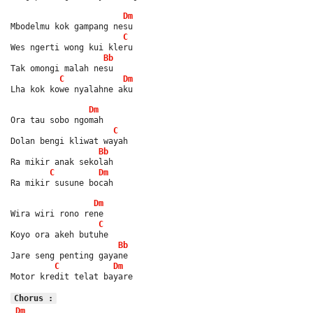
Dm
Mbodelmu kok gampang nesu
C
Wes ngerti wong kui kleru
Bb
Tak omongi malah nesu
C
Dm
Lha kok kowe nyalahne aku
Dm
Ora tau sobo ngomah
C
Dolan bengi kliwat wayah
Bb
Ra mikir anak sekolah
C
Dm
Ra mikir susune bocah
Dm
Wira wiri rono rene
C
Koyo ora akeh butuhe
Bb
Jare seng penting gayane
C
Dm
Motor kredit telat bayare
Chorus :
Dm