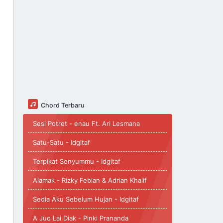
Chord Terbaru
Sesi Potret - enau Ft. Ari Lesmana
Satu-Satu - Idgitaf
Terpikat Senyummu - Idgitaf
Alamak - Rizky Febian & Adrian Khalif
Sedia Aku Sebelum Hujan - Idgitaf
A Juo Lai Diak - Pinki Prananda