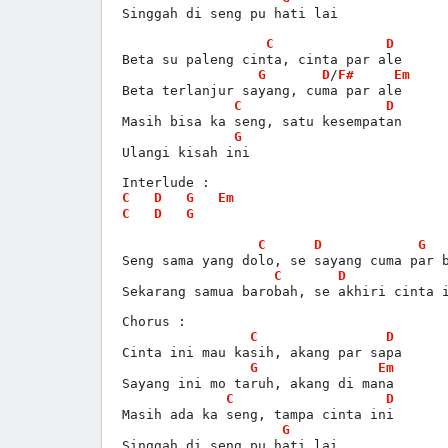
Singgah di seng pu hati lai
C
D
Beta su paleng cinta, cinta par ale
G
D
/
F#
Em
Beta terlanjur sayang, cuma par ale
C
D
Masih bisa ka seng, satu kesempatan
G
Ulangi kisah ini
Interlude :
C
D
G
Em
C
D
G
C
D
G
Seng sama yang dolo, se sayang cuma par 
C
D
Sekarang samua barobah, se akhiri cinta 
Chorus :
C
D
Cinta ini mau kasih, akang par sapa
G
Em
Sayang ini mo taruh, akang di mana
C
D
Masih ada ka seng, tampa cinta ini
G
Singgah di seng pu hati lai