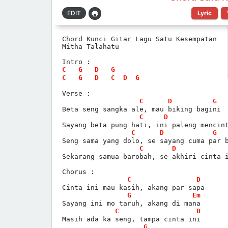
Lyric
Chord Kunci Gitar Lagu Satu Kesempatan
Mitha Talahatu
Intro :
C
G
D
G
C
G
D
C
D
G
Verse :
C
D
G
Beta seng sangka ale, mau biking bagini
C
D
Sayang beta pung hati, ini paleng mencin
C
D
G
Seng sama yang dolo, se sayang cuma par 
C
D
Sekarang samua barobah, se akhiri cinta 
Chorus :
C
D
Cinta ini mau kasih, akang par sapa
G
Em
Sayang ini mo taruh, akang di mana
C
D
Masih ada ka seng, tampa cinta ini
G