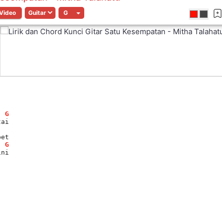
Video
G
tai
beta
G
ini