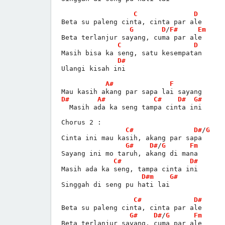
C
D
Beta su paleng cinta, cinta par ale
G
D
/
F#
Em
Beta terlanjur sayang, cuma par ale
C
D
Masih bisa ka seng, satu kesempatan
D#
Ulangi kisah ini
A#
F
Mau kasih akang par sapa lai sayang
D#
A#
C#
D#
G#
  Masih ada ka seng tampa cinta ini
Chorus 2 :
C#
D#
/
G
Cinta ini mau kasih, akang par sapa
G#
D#
/
G
Fm
Sayang ini mo taruh, akang di mana
C#
D#
Masih ada ka seng, tampa cinta ini
D#m
G#
Singgah di seng pu hati lai
C#
D#
Beta su paleng cinta, cinta par ale
G#
D#
/
G
Fm
Beta terlanjur sayang, cuma par ale