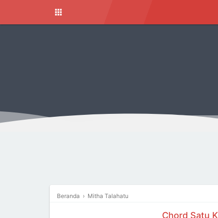
Beranda
›
Mitha Talahatu
Chord Satu K