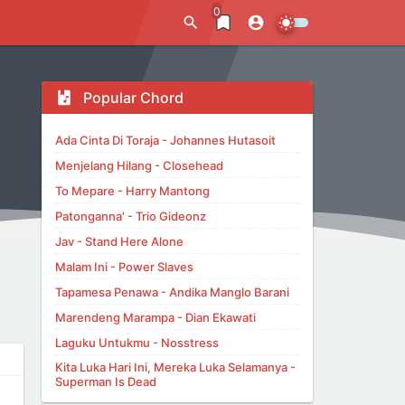
0
Popular Chord
Ada Cinta Di Toraja - Johannes Hutasoit
Menjelang Hilang - Closehead
To Mepare - Harry Mantong
Patonganna' - Trio Gideonz
Jav - Stand Here Alone
Malam Ini - Power Slaves
Tapamesa Penawa - Andika Manglo Barani
Marendeng Marampa - Dian Ekawati
Laguku Untukmu - Nosstress
Kita Luka Hari Ini, Mereka Luka Selamanya -
Superman Is Dead