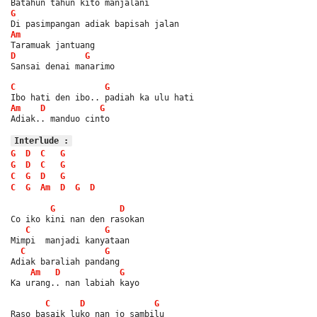
Batahun tahun kito manjalani
G
Di pasimpangan adiak bapisah jalan
Am
Taramuak jantuang
D
G
Sansai denai manarimo
C
G
Ibo hati den ibo.. padiah ka ulu hati
Am
D
G
Adiak.. manduo cinto
Interlude :
G
D
C
G
G
D
C
G
C
G
D
G
C
G
Am
D
G
D
G
D
Co iko kini nan den rasokan
C
G
Mimpi  manjadi kanyataan
C
G
Adiak baraliah pandang
Am
D
G
Ka urang.. nan labiah kayo
C
D
G
Raso basaik luko nan jo sambilu