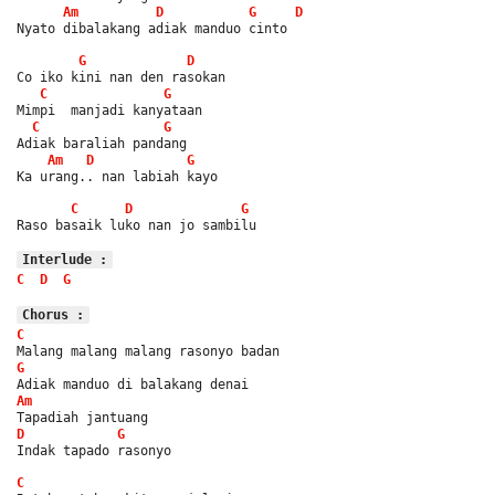
Am
D
G
D
Nyato dibalakang adiak manduo cinto
G
D
Co iko kini nan den rasokan
C
G
Mimpi  manjadi kanyataan
C
G
Adiak baraliah pandang
Am
D
G
Ka urang.. nan labiah kayo
C
D
G
Raso basaik luko nan jo sambilu
Interlude :
C
D
G
Chorus :
C
Malang malang malang rasonyo badan
G
Adiak manduo di balakang denai
Am
Tapadiah jantuang
D
G
Indak tapado rasonyo
C