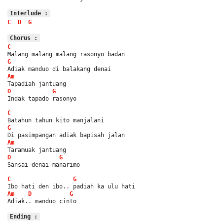
Interlude :
C
D
G
Chorus :
C
Malang malang malang rasonyo badan
G
Adiak manduo di balakang denai
Am
Tapadiah jantuang
D
G
Indak tapado rasonyo
C
Batahun tahun kito manjalani
G
Di pasimpangan adiak bapisah jalan
Am
Taramuak jantuang
D
G
Sansai denai manarimo
C
G
Ibo hati den ibo.. padiah ka ulu hati
Am
D
G
Adiak.. manduo cinto
Ending :