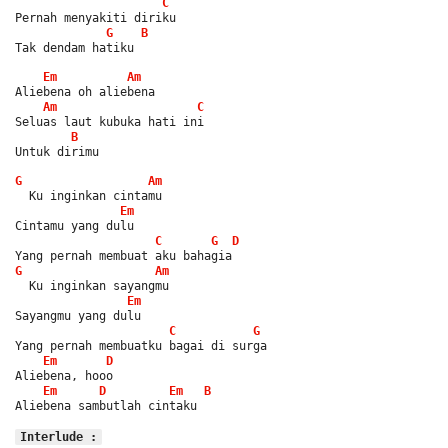
C
Pernah menyakiti diriku
G
B
Tak dendam hatiku
Em
Am
Aliebena oh aliebena
Am
C
Seluas laut kubuka hati ini
B
Untuk dirimu
G
Am
  Ku inginkan cintamu
Em
Cintamu yang dulu
C
G
D
Yang pernah membuat aku bahagia
G
Am
  Ku inginkan sayangmu
Em
Sayangmu yang dulu
C
G
Yang pernah membuatku bagai di surga
Em
D
Aliebena, hooo
Em
D
Em
B
Aliebena sambutlah cintaku
Interlude :