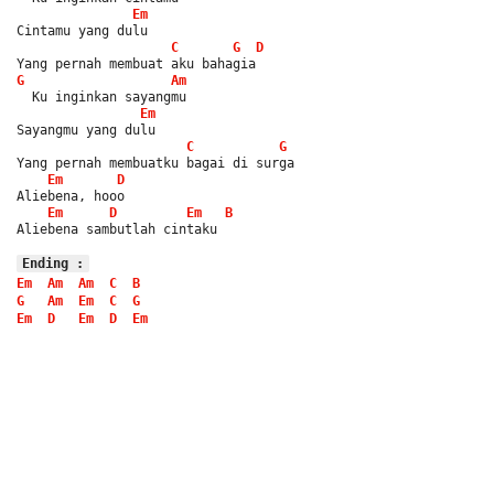
Em
Cintamu yang dulu
C
G
D
Yang pernah membuat aku bahagia
G
Am
  Ku inginkan sayangmu
Em
Sayangmu yang dulu
C
G
Yang pernah membuatku bagai di surga
Em
D
Aliebena, hooo
Em
D
Em
B
Aliebena sambutlah cintaku
Ending :
Em
Am
Am
C
B
G
Am
Em
C
G
Em
D
Em
D
Em