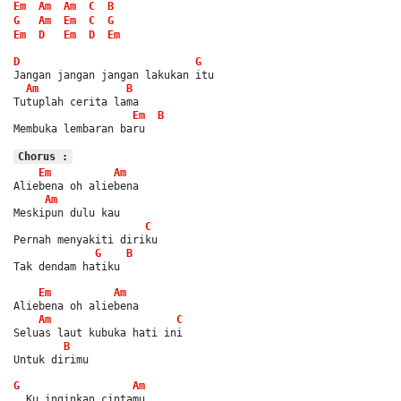
Em
Am
Am
C
B
G
Am
Em
C
G
Em
D
Em
D
Em
D
G
Jangan jangan jangan lakukan itu
Am
B
Tutuplah cerita lama
Em
B
Membuka lembaran baru
Chorus :
Em
Am
Aliebena oh aliebena
Am
Meskipun dulu kau
C
Pernah menyakiti diriku
G
B
Tak dendam hatiku
Em
Am
Aliebena oh aliebena
Am
C
Seluas laut kubuka hati ini
B
Untuk dirimu
G
Am
  Ku inginkan cintamu