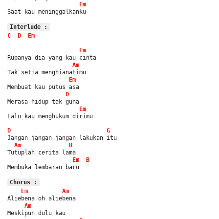
Em
Saat kau meninggalkanku
Interlude :
C
D
Em
Em
Rupanya dia yang kau cinta
Am
Tak setia menghianatimu
Em
Membuat kau putus asa
D
Merasa hidup tak guna
Em
Lalu kau menghukum dirimu
D
G
Jangan jangan jangan lakukan itu
Am
B
Tutuplah cerita lama
Em
B
Membuka lembaran baru
Chorus :
Em
Am
Aliebena oh aliebena
Am
Meskipun dulu kau