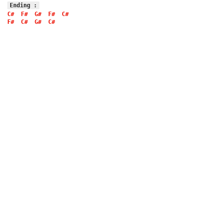
Ending :
C#
F#
G#
F#
C#
F#
C#
G#
C#