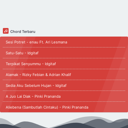
Chord Terbaru
Sesi Potret - enau Ft. Ari Lesmana
Satu-Satu - Idgitaf
Terpikat Senyummu - Idgitaf
Alamak - Rizky Febian & Adrian Khalif
Sedia Aku Sebelum Hujan - Idgitaf
A Juo Lai Diak - Pinki Prananda
Aliebena (Sambutlah Cintaku) - Pinki Prananda