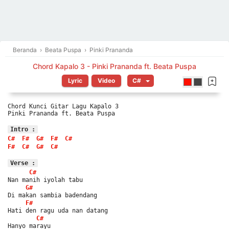
Beranda
›
Beata Puspa
›
Pinki Prananda
Chord Kapalo 3 - Pinki Prananda ft. Beata Puspa
Lyric
Video
Chord Kunci Gitar Lagu Kapalo 3
Pinki Prananda ft. Beata Puspa
Intro :
C#
F#
G#
F#
C#
F#
C#
G#
C#
Verse :
C#
Nan manih iyolah tabu
G#
Di makan sambia badendang
F#
Hati den ragu uda nan datang
C#
Hanyo marayu