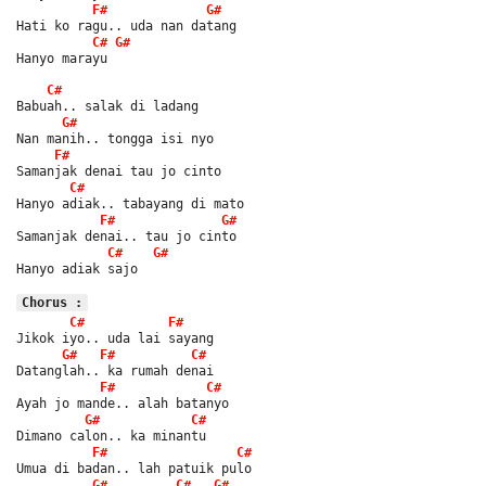
F#
G#
Hati ko ragu.. uda nan datang
C#
G#
Hanyo marayu
C#
Babuah.. salak di ladang
G#
Nan manih.. tongga isi nyo
F#
Samanjak denai tau jo cinto
C#
Hanyo adiak.. tabayang di mato
F#
G#
Samanjak denai.. tau jo cinto
C#
G#
Hanyo adiak sajo
Chorus :
C#
F#
Jikok iyo.. uda lai sayang
G#
F#
C#
Datanglah.. ka rumah denai
F#
C#
Ayah jo mande.. alah batanyo
G#
C#
Dimano calon.. ka minantu
F#
C#
Umua di badan.. lah patuik pulo
G#
C#
G#