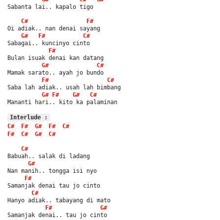
Sabanta lai.. kapalo tigo
C#
F#
Oi adiak.. nan denai sayang
G#
F#
C#
Sabagai.. kuncinyo cinto
F#
Bulan isuak denai kan datang
G#
C#
Mamak sarato.. ayah jo bundo
F#
C#
Saba lah adiak.. usah lah bimbang
G#
F#
G#
C#
Mananti hari.. kito ka palaminan
Interlude :
C#
F#
G#
F#
C#
F#
C#
G#
C#
C#
Babuah.. salak di ladang
G#
Nan manih.. tongga isi nyo
F#
Samanjak denai tau jo cinto
C#
Hanyo adiak.. tabayang di mato
F#
G#
Samanjak denai.. tau jo cinto