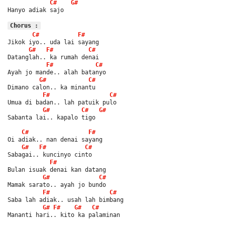
C#
G#
Hanyo adiak sajo
Chorus :
C#
F#
Jikok iyo.. uda lai sayang
G#
F#
C#
Datanglah.. ka rumah denai
F#
C#
Ayah jo mande.. alah batanyo
G#
C#
Dimano calon.. ka minantu
F#
C#
Umua di badan.. lah patuik pulo
G#
C#
G#
Sabanta lai.. kapalo tigo
C#
F#
Oi adiak.. nan denai sayang
G#
F#
C#
Sabagai.. kuncinyo cinto
F#
Bulan isuak denai kan datang
G#
C#
Mamak sarato.. ayah jo bundo
F#
C#
Saba lah adiak.. usah lah bimbang
G#
F#
G#
C#
Mananti hari.. kito ka palaminan