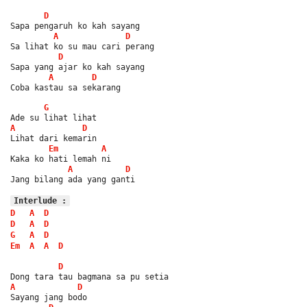
D
Sapa pengaruh ko kah sayang
A
D
Sa lihat ko su mau cari perang
D
Sapa yang ajar ko kah sayang
A
D
Coba kastau sa sekarang
G
Ade su lihat lihat
A
D
Lihat dari kemarin
Em
A
Kaka ko hati lemah ni
A
D
Jang bilang ada yang ganti
Interlude :
D
A
D
D
A
D
G
A
D
Em
A
A
D
D
Dong tara tau bagmana sa pu setia
A
D
Sayang jang bodo