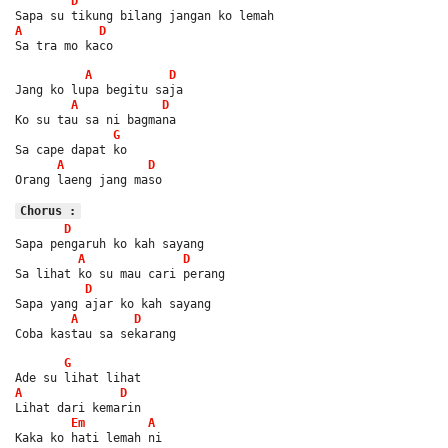
D
Sapa su tikung bilang jangan ko lemah
A
D
Sa tra mo kaco
A
D
Jang ko lupa begitu saja
A
D
Ko su tau sa ni bagmana
G
Sa cape dapat ko
A
D
Orang laeng jang maso
Chorus :
D
Sapa pengaruh ko kah sayang
A
D
Sa lihat ko su mau cari perang
D
Sapa yang ajar ko kah sayang
A
D
Coba kastau sa sekarang
G
Ade su lihat lihat
A
D
Lihat dari kemarin
Em
A
Kaka ko hati lemah ni