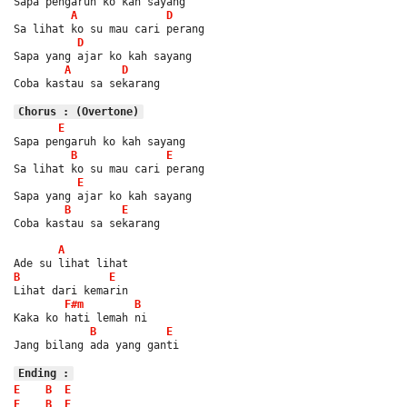
Sapa pengaruh ko kah sayang
A
D
Sa lihat ko su mau cari perang
D
Sapa yang ajar ko kah sayang
A
D
Coba kastau sa sekarang
Chorus : (Overtone)
E
Sapa pengaruh ko kah sayang
B
E
Sa lihat ko su mau cari perang
E
Sapa yang ajar ko kah sayang
B
E
Coba kastau sa sekarang
A
Ade su lihat lihat
B
E
Lihat dari kemarin
F#m
B
Kaka ko hati lemah ni
B
E
Jang bilang ada yang ganti
Ending :
E
B
E
E
B
E