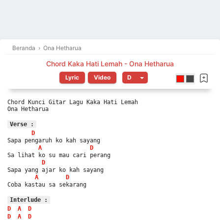
Beranda
›
Ona Hetharua
Chord Kaka Hati Lemah - Ona Hetharua
Lyric
Video
Chord Kunci Gitar Lagu Kaka Hati Lemah
Ona Hetharua
Verse :
D
Sapa pengaruh ko kah sayang
A
D
Sa lihat ko su mau cari perang
D
Sapa yang ajar ko kah sayang
A
D
Coba kastau sa sekarang
Interlude :
D
A
D
D
A
D