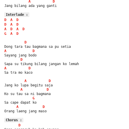
A
D
Jang bilang ada yang ganti
Interlude :
D
A
D
D
A
D
A
D
A
D
G
A
D
D
Dong tara tau bagmana sa pu setia
A
D
Sayang jang bodo
D
Sapa su tikung bilang jangan ko lemah
A
D
Sa tra mo kaco
A
D
Jang ko lupa begitu saja
A
D
Ko su tau sa ni bagmana
G
Sa cape dapat ko
A
D
Orang laeng jang maso
Chorus :
D