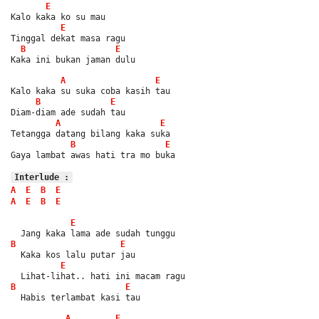
E
Kalo kaka ko su mau
E
Tinggal dekat masa ragu
B
E
Kaka ini bukan jaman dulu
A
E
Kalo kaka su suka coba kasih tau
B
E
Diam-diam ade sudah tau
A
E
Tetangga datang bilang kaka suka
B
E
Gaya lambat awas hati tra mo buka
Interlude :
A
E
B
E
A
E
B
E
E
  Jang kaka lama ade sudah tunggu
B
E
  Kaka kos lalu putar jau
E
  Lihat-lihat.. hati ini macam ragu
B
E
  Habis terlambat kasi tau
A
E