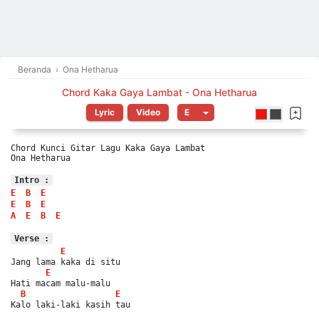
Beranda
›
Ona Hetharua
Chord Kaka Gaya Lambat - Ona Hetharua
Lyric
Video
Chord Kunci Gitar Lagu Kaka Gaya Lambat
Ona Hetharua
Intro :
E
B
E
E
B
E
A
E
B
E
Verse :
E
Jang lama kaka di situ
E
Hati macam malu-malu
B
E
Kalo laki-laki kasih tau