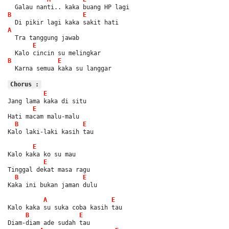
  Galau nanti.. kaka buang HP lagi
B
E
  Di pikir lagi kaka sakit hati
A
  Tra tanggung jawab
E
  Kalo cincin su melingkar
B
E
  Karna semua kaka su langgar
Chorus :
E
Jang lama kaka di situ
E
Hati macam malu-malu
B
E
Kalo laki-laki kasih tau
E
Kalo kaka ko su mau
E
Tinggal dekat masa ragu
B
E
Kaka ini bukan jaman dulu
A
E
Kalo kaka su suka coba kasih tau
B
E
Diam-diam ade sudah tau