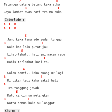
A
E
Tetangga datang bilang kaka suka
B
E
Gaya lambat awas hati tra mo buka
Interlude :
A
E
B
E
A
E
B
E
E
  Jang kaka lama ade sudah tunggu
B
E
  Kaka kos lalu putar jau
E
  Lihat-lihat.. hati ini macam ragu
B
E
  Habis terlambat kasi tau
A
E
  Galau nanti.. kaka buang HP lagi
B
E
  Di pikir lagi kaka sakit hati
A
  Tra tanggung jawab
E
  Kalo cincin su melingkar
B
E
  Karna semua kaka su langgar
Chorus :