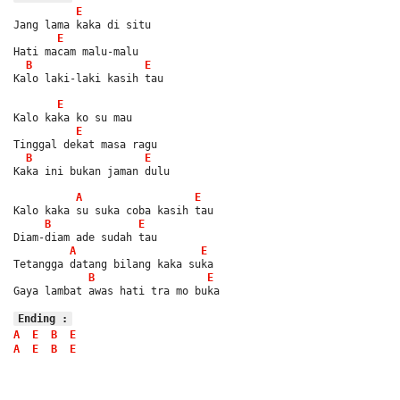
E
Jang lama kaka di situ
E
Hati macam malu-malu
B
E
Kalo laki-laki kasih tau
E
Kalo kaka ko su mau
E
Tinggal dekat masa ragu
B
E
Kaka ini bukan jaman dulu
A
E
Kalo kaka su suka coba kasih tau
B
E
Diam-diam ade sudah tau
A
E
Tetangga datang bilang kaka suka
B
E
Gaya lambat awas hati tra mo buka
Ending :
A
E
B
E
A
E
B
E