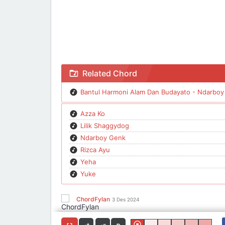
Chord Bantul Harmoni Alam Dan Budayato - Nda
Related Chord
Bantul Harmoni Alam Dan Budayato - Ndarboy 
Azza Ko
Lilik Shaggydog
Ndarboy Genk
Rizca Ayu
Yeha
Yuke
ChordFylan
3 Des 2024