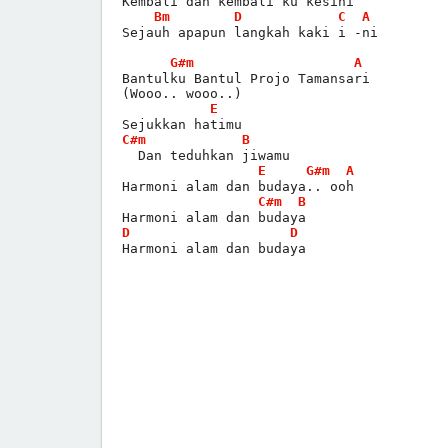
Kembali dan kembali ku kesini
Bm
D
C
A
Sejauh apapun langkah kaki i -ni
G#m
A
Bantulku Bantul Projo Tamansari
(Wooo.. wooo..)
E
Sejukkan hatimu
C#m
B
  Dan teduhkan jiwamu
E
G#m
A
Harmoni alam dan budaya.. ooh
C#m
B
Harmoni alam dan budaya
D
D
Harmoni alam dan budaya