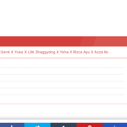
rboy Genk X Yuke X Lilik Shaggydog X Yeha X Rizca Ayu X Az
Genk X Yuke X Lilik Shaggydog X Yeha X Rizca Ayu X Azza Ko