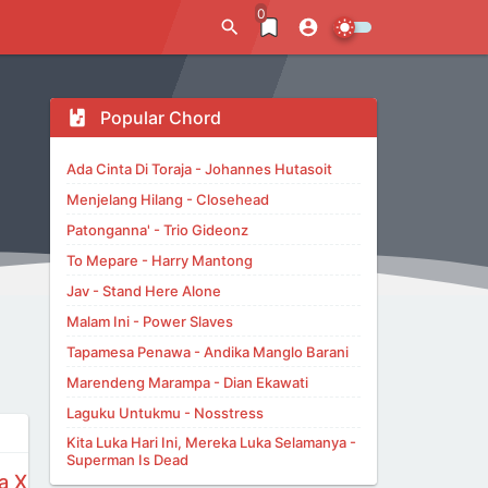
0
Popular Chord
Ada Cinta Di Toraja - Johannes Hutasoit
Menjelang Hilang - Closehead
Patonganna' - Trio Gideonz
To Mepare - Harry Mantong
Jav - Stand Here Alone
Malam Ini - Power Slaves
Tapamesa Penawa - Andika Manglo Barani
Marendeng Marampa - Dian Ekawati
Laguku Untukmu - Nosstress
Kita Luka Hari Ini, Mereka Luka Selamanya -
Superman Is Dead
a X