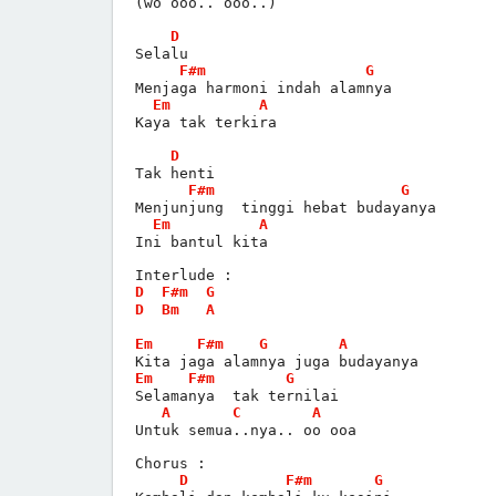
(wo ooo.. ooo..)
D
Selalu
F#m
G
Menjaga harmoni indah alamnya
Em
A
Kaya tak terkira
D
Tak henti
F#m
G
Menjunjung  tinggi hebat budayanya
Em
A
Ini bantul kita
Interlude :
D
F#m
G
D
Bm
A
Em
F#m
G
A
Kita jaga alamnya juga budayanya
Em
F#m
G
Selamanya  tak ternilai
A
C
A
Untuk semua..nya.. oo ooa
Chorus :
D
F#m
G