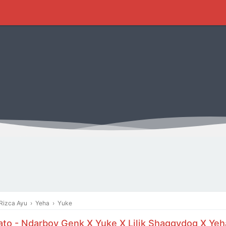
Rizca Ayu
›
Yeha
›
Yuke
to - Ndarboy Genk X Yuke X Lilik Shaggydog X Yeh