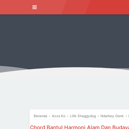
Beranda
›
Azza Ko
›
Lilik Shaggydog
›
Ndarboy Genk
›
Chord Bantul Harmoni Alam Dan Budaya