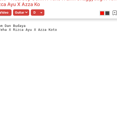
zca Ayu X Azza Ko
Video
am Dan Budaya
Yeha X Rizca Ayu X Azza Koto