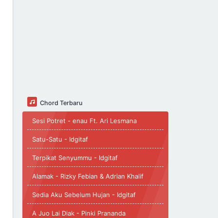
Chord Terbaru
Sesi Potret - enau Ft. Ari Lesmana
Satu-Satu - Idgitaf
Terpikat Senyummu - Idgitaf
Alamak - Rizky Febian & Adrian Khalif
Sedia Aku Sebelum Hujan - Idgitaf
A Juo Lai Diak - Pinki Prananda