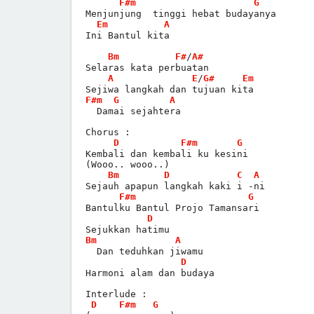
F#m
G
Menjunjung  tinggi hebat budayanya
Em
A
Ini Bantul kita
Bm
F#
/
A#
Selaras kata perbuatan
A
E
/
G#
Em
Sejiwa langkah dan tujuan kita
F#m
G
A
  Damai sejahtera
Chorus :
D
F#m
G
Kembali dan kembali ku kesini
(Wooo.. wooo..)
Bm
D
C
A
Sejauh apapun langkah kaki i -ni
F#m
G
Bantulku Bantul Projo Tamansari
D
Sejukkan hatimu
Bm
A
  Dan teduhkan jiwamu
D
Harmoni alam dan budaya
Interlude :
D
F#m
G