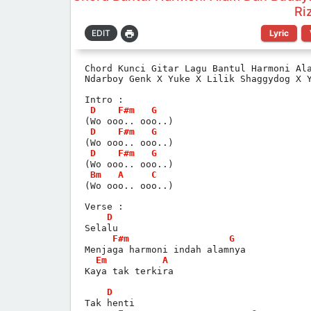
Ri
Lyric
Chord Kunci Gitar Lagu Bantul Harmoni Al
Ndarboy Genk X Yuke X Lilik Shaggydog X 
Intro :
D
F#m
G
(Wo ooo.. ooo..)
D
F#m
G
(Wo ooo.. ooo..)
D
F#m
G
(Wo ooo.. ooo..)
Bm
A
C
(Wo ooo.. ooo..)
Verse :
D
Selalu
F#m
G
Menjaga harmoni indah alamnya
Em
A
Kaya tak terkira
D
Tak henti