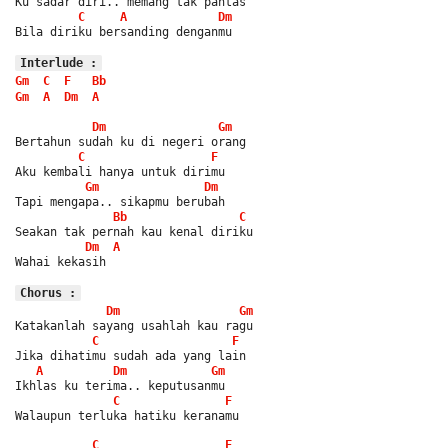
Ku sadar diri.. memang tak pantas
C
A
Dm
Bila diriku bersanding denganmu
Interlude :
Gm
C
F
Bb
Gm
A
Dm
A
Dm
Gm
Bertahun sudah ku di negeri orang
C
F
Aku kembali hanya untuk dirimu
Gm
Dm
Tapi mengapa.. sikapmu berubah
Bb
C
Seakan tak pernah kau kenal diriku
Dm
A
Wahai kekasih
Chorus :
Dm
Gm
Katakanlah sayang usahlah kau ragu
C
F
Jika dihatimu sudah ada yang lain
A
Dm
Gm
Ikhlas ku terima.. keputusanmu
C
F
Walaupun terluka hatiku keranamu
C
F