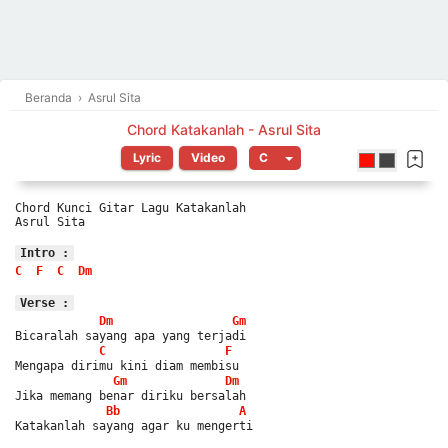
Beranda
›
Asrul Sita
Chord Katakanlah - Asrul Sita
Lyric
Video
Chord Kunci Gitar Lagu Katakanlah
Asrul Sita
Intro :
C
F
C
Dm
Verse :
Dm
Gm
Bicaralah sayang apa yang terjadi
C
F
Mengapa dirimu kini diam membisu
Gm
Dm
Jika memang benar diriku bersalah
Bb
A
Katakanlah sayang agar ku mengerti