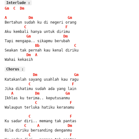
Interlude :
Gm
C
Dm
A
Dm
Gm
Bertahun sudah ku di negeri orang
C
F
Aku kembali hanya untuk dirimu
Gm
Dm
Tapi mengapa.. sikapmu berubah
Bb
C
Seakan tak pernah kau kenal diriku
Dm
A
Wahai kekasih
Chorus :
Dm
Gm
Katakanlah sayang usahlah kau ragu
C
F
Jika dihatimu sudah ada yang lain
A
Dm
Gm
Ikhlas ku terima.. keputusanmu
C
F
Walaupun terluka hatiku keranamu
C
F
Ku sadar diri.. memang tak pantas
C
A
Dm
Bila diriku bersanding denganmu
C
F