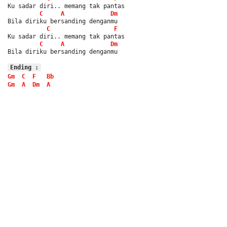
Ku sadar diri.. memang tak pantas
C
A
Dm
Bila diriku bersanding denganmu
C
F
Ku sadar diri.. memang tak pantas
C
A
Dm
Bila diriku bersanding denganmu
Ending :
Gm
C
F
Bb
Gm
A
Dm
A