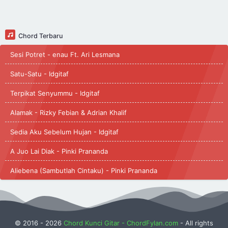
Chord Terbaru
Sesi Potret - enau Ft. Ari Lesmana
Satu-Satu - Idgitaf
Terpikat Senyummu - Idgitaf
Alamak - Rizky Febian & Adrian Khalif
Sedia Aku Sebelum Hujan - Idgitaf
A Juo Lai Diak - Pinki Prananda
Aliebena (Sambutlah Cintaku) - Pinki Prananda
© 2016 -
2026
Chord Kunci Gitar - ChordFylan.com
- All rights