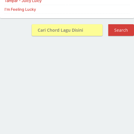
Tampar - Juicy Luicy
I'm Feeling Lucky
Search