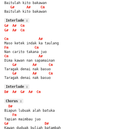
Baitulah kito bakawan
G#
A#
Cm
Baitulah kito bakawan
Interlude :
G#
A#
Cm
G#
A#
Cm
Cm
A#
Maso ketek indak ka taulang
Fm
Cm
Nan carito takana juo
Cm
A#
Dima kawan nan sapamainan
G#
A#
Cm
Taragak denai nak basuo
G#
A#
Cm
Taragak denai nak basuo
Interlude :
D#
A#
G#
A#
Cm
Chorus :
D#
Biapun lubuak alah batuka
Fm
Tapian maimbau juo
G#
D#
Kawan duduak buliah batambah