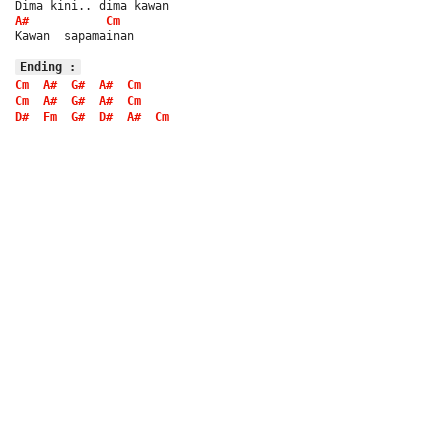
Dima kini.. dima kawan
A#
Cm
Kawan  sapamainan
Ending :
Cm
A#
G#
A#
Cm
Cm
A#
G#
A#
Cm
D#
Fm
G#
D#
A#
Cm