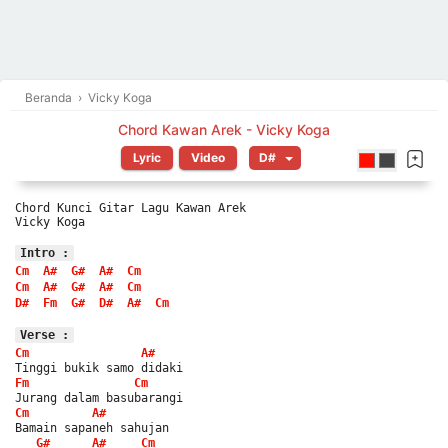
Beranda
›
Vicky Koga
Chord Kawan Arek - Vicky Koga
Lyric
Video
Chord Kunci Gitar Lagu Kawan Arek
Vicky Koga
Intro :
Cm
A#
G#
A#
Cm
Cm
A#
G#
A#
Cm
D#
Fm
G#
D#
A#
Cm
Verse :
Cm
A#
Tinggi bukik samo didaki
Fm
Cm
Jurang dalam basubarangi
Cm
A#
Bamain sapaneh sahujan
G#
A#
Cm