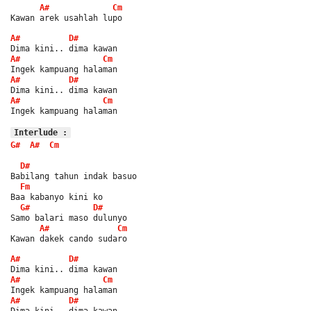
A#
Cm
Kawan arek usahlah lupo
A#
D#
Dima kini.. dima kawan
A#
Cm
Ingek kampuang halaman
A#
D#
Dima kini.. dima kawan
A#
Cm
Ingek kampuang halaman
Interlude :
G#
A#
Cm
D#
Babilang tahun indak basuo
Fm
Baa kabanyo kini ko
G#
D#
Samo balari maso dulunyo
A#
Cm
Kawan dakek cando sudaro
A#
D#
Dima kini.. dima kawan
A#
Cm
Ingek kampuang halaman
A#
D#
Dima kini.. dima kawan