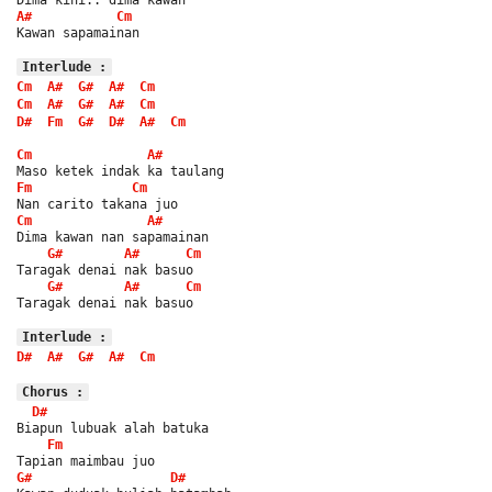
A#
Cm
Kawan sapamainan
Interlude :
Cm
A#
G#
A#
Cm
Cm
A#
G#
A#
Cm
D#
Fm
G#
D#
A#
Cm
Cm
A#
Maso ketek indak ka taulang
Fm
Cm
Nan carito takana juo
Cm
A#
Dima kawan nan sapamainan
G#
A#
Cm
Taragak denai nak basuo
G#
A#
Cm
Taragak denai nak basuo
Interlude :
D#
A#
G#
A#
Cm
Chorus :
D#
Biapun lubuak alah batuka
Fm
Tapian maimbau juo
G#
D#