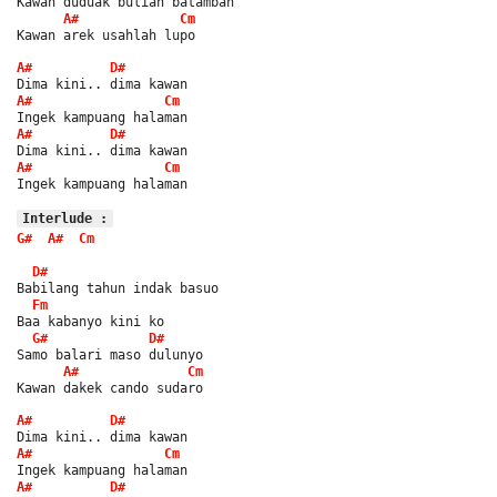
Kawan duduak buliah batambah
A#
Cm
Kawan arek usahlah lupo
A#
D#
Dima kini.. dima kawan
A#
Cm
Ingek kampuang halaman
A#
D#
Dima kini.. dima kawan
A#
Cm
Ingek kampuang halaman
Interlude :
G#
A#
Cm
D#
Babilang tahun indak basuo
Fm
Baa kabanyo kini ko
G#
D#
Samo balari maso dulunyo
A#
Cm
Kawan dakek cando sudaro
A#
D#
Dima kini.. dima kawan
A#
Cm
Ingek kampuang halaman
A#
D#