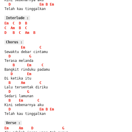
D
Em
B
Em
Telah kau tinggalkan
Interlude :
Em
C
D
B
C
Am
B
C
D
B
C
Am
B
Chorus :
Em
C
Sewaktu debar cintamu
D
G
Terasa melanda
B
Em
C
Bangkit rinduku padamu
D
Em
Di ketika itu
B
Am
C
Lalu tersentak diriku
D
G
Sedari lamunan
B
Em
C
Kini sebenarnya aku
D
Em
B
Em
Telah kau tinggalkan
Verse :
Em
Am
D
G