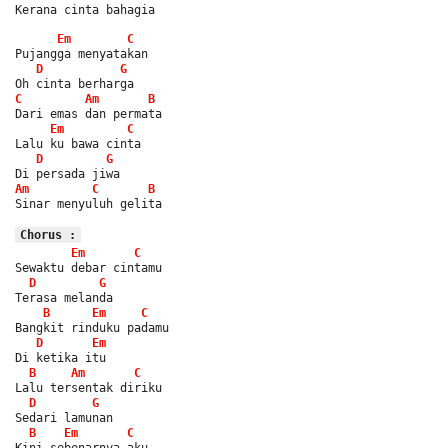
Kerana cinta bahagia
Em
C
Pujangga menyatakan
D
G
Oh cinta berharga
C
Am
B
Dari emas dan permata
Em
C
Lalu ku bawa cinta
D
G
Di persada jiwa
Am
C
B
Sinar menyuluh gelita
Chorus :
Em
C
Sewaktu debar cintamu
D
G
Terasa melanda
B
Em
C
Bangkit rinduku padamu
D
Em
Di ketika itu
B
Am
C
Lalu tersentak diriku
D
G
Sedari lamunan
B
Em
C
Kini sebenarnya aku