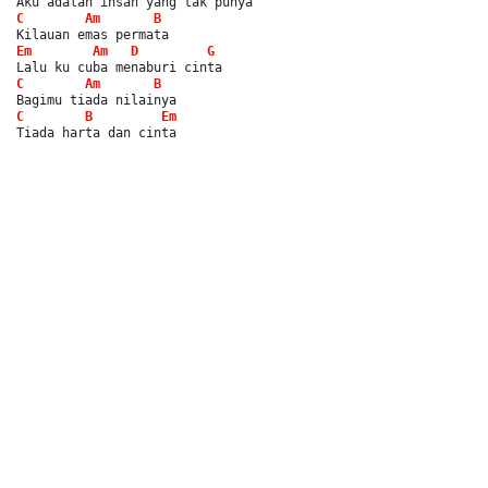
Aku adalah insan yang tak punya
C
Am
B
Kilauan emas permata
Em
Am
D
G
Lalu ku cuba menaburi cinta
C
Am
B
Bagimu tiada nilainya
C
B
Em
Tiada harta dan cinta