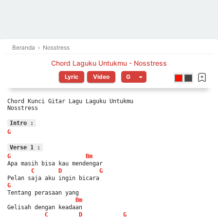
Beranda
›
Nosstress
Chord Laguku Untukmu - Nosstress
Lyric
Video
Chord Kunci Gitar Lagu Laguku Untukmu
Nosstress
Intro :
G
Verse 1 :
G
Bm
Apa masih bisa kau mendengar
C
D
G
Pelan saja aku ingin bicara
G
Tentang perasaan yang
Bm
Gelisah dengan keadaan
C
D
G