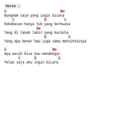
Verse :
G
Bm
Bungkam saja yang ingin bicara
C
D
C
Kebebasan hanya tuk yang berkuasa
Am
Yang di tanah lahir yang kucinta
D
G
Yang apa benar kau juga sama mencintainya
G
Bm
Apa masih bisa kau mendengar
C
D
G
Pelan saja aku ingin bicara