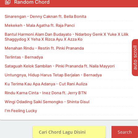
Random Chord
Sinarengan - Denny Caknan ft. Bella Bonita
Mekekeh - Mala Agatha ft. Raja Panci
Bantul Harmoni Alam Dan Budayato - Ndarboy Genk X Yuke X Lilik
Shaggydog X Yeha X Rizca Ayu X Azza Ko
auto scroll
Menahan Rindu - Restin ft. Pinki Prananda
Terlintas - Bernadya
Sataguah Kelok Sambilan - Pinki Prananda ft. Naila Mayyori
Untungnya, Hidup Harus Tetap Berjalan - Bernadya
Ku Terima Kau Apa Adanya - Cut Rani Auliza
Rindu Karna Cinta - Inez Dona ft. Jerry BTN
Wingi Odading Saiki Semongko - Shinta Gisul
I'm Feeling Lucky
Search