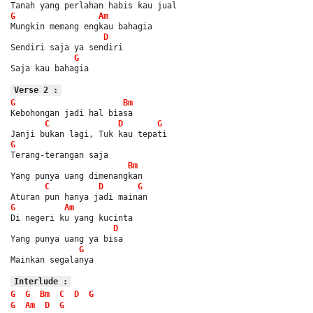
Tanah yang perlahan habis kau jual
G
Am
Mungkin memang engkau bahagia
D
Sendiri saja ya sendiri
G
Saja kau bahagia
Verse 2 :
G
Bm
Kebohongan jadi hal biasa
C
D
G
Janji bukan lagi, Tuk kau tepati
G
Terang-terangan saja
Bm
Yang punya uang dimenangkan
C
D
G
Aturan pun hanya jadi mainan
G
Am
Di negeri ku yang kucinta
D
Yang punya uang ya bisa
G
Mainkan segalanya
Interlude :
G
G
Bm
C
D
G
G
Am
D
G