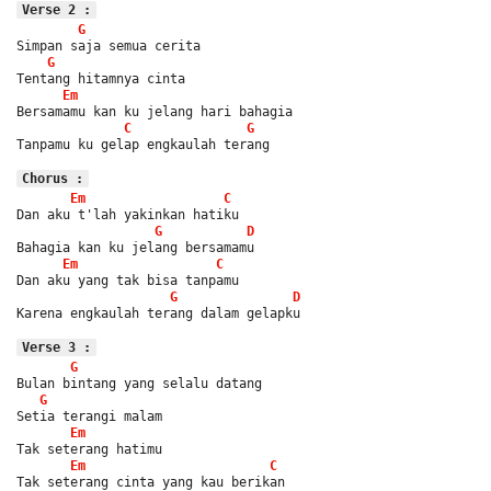
Verse 2 :
G
Simpan saja semua cerita
G
Tentang hitamnya cinta
Em
Bersamamu kan ku jelang hari bahagia
C
G
Tanpamu ku gelap engkaulah terang
Chorus :
Em
C
Dan aku t'lah yakinkan hatiku
G
D
Bahagia kan ku jelang bersamamu
Em
C
Dan aku yang tak bisa tanpamu
G
D
Karena engkaulah terang dalam gelapku
Verse 3 :
G
Bulan bintang yang selalu datang
G
Setia terangi malam
Em
Tak seterang hatimu
Em
C
Tak seterang cinta yang kau berikan