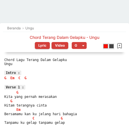
Beranda
›
Ungu
Chord Terang Dalam Gelapku - Ungu
Lyric
Video
Chord Lagu Terang Dalam Gelapku
Ungu
Intro :
G
Em
C
G
Verse 1 :
G
Kita yang pernah merasakan
G
Hitam terangnya cinta
Em
Bersamamu kan ku jelang hari bahagia
C
G
Tanpamu ku gelap tanpamu gelap