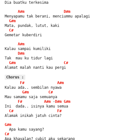
Dia buatku terkesima
A#m
D#m
Menyapamu tak berani, menciummu apalagi
G#m
Mata, pundak, lutut, kaki
C#
Gemetar kuberdiri
A#m
Kalau sampai kumiliki
D#m
Tak  mau ku tidur lagi
G#m
C#
Alamat malah nanti kau pergi
Chorus :
F#
A#m
Kalau ada.. sembilan nyawa
G#m
C#
Mau samamu saja semuanya
F#
A#m
 -
D#m
G#m
Ini  dada.. isinya kamu semua
C#
F#
Alamak inikah jatuh cinta?
G#m
  Apa kamu sayang?
C#
Apa khayalan? cubit aku sekarang