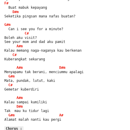
F#
  Buat mabuk kepayang
D#m
Seketika pingsan mana nafas buatan?
G#m
  Can i see you for a minute?
C#
Boleh aku visit?
See your mom and dad aku pamit
A#m
Kalau memang naga-naganya kau berkenan
C#
Kuberangkat sekarang
A#m
D#m
Menyapamu tak berani, menciummu apalagi
G#m
Mata, pundak, lutut, kaki
C#
Gemetar kuberdiri
A#m
Kalau sampai kumiliki
D#m
Tak  mau ku tidur lagi
G#m
A#
Alamat malah nanti kau pergi
Chorus :