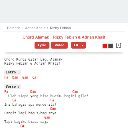
Beranda
›
Adrian Khalif
›
Rizky Febian
Chord Alamak - Rizky Febian & Adrian Khalif
Lyric
Video
Chord Kunci Gitar Lagu Alamak 
Rizky Febian & Adrian Khalif
Intro :
F#
D#m
G#m
C#
Verse :
F#
D#m
G#m
  Ulah siapa yang bisa buatku begini gila?
C#
F#
Ini bahagia apa menderita?
D#m
Langit lagi bagus-bagusnya
G#m
Tapi bagiku biasa saja
C#