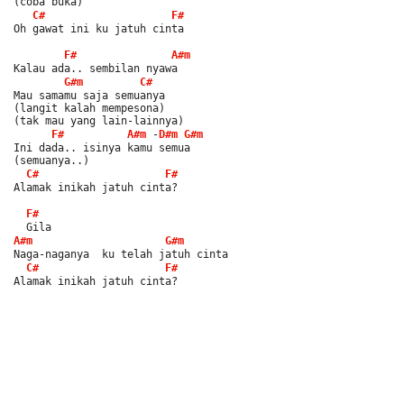
(coba buka)
C#
F#
Oh gawat ini ku jatuh cinta
F#
A#m
Kalau ada.. sembilan nyawa
G#m
C#
Mau samamu saja semuanya
(langit kalah mempesona)
(tak mau yang lain-lainnya)
F#
A#m
 -
D#m
G#m
Ini dada.. isinya kamu semua
(semuanya..)
C#
F#
Alamak inikah jatuh cinta?
F#
  Gila 
A#m
G#m
Naga-naganya  ku telah jatuh cinta
C#
F#
Alamak inikah jatuh cinta?