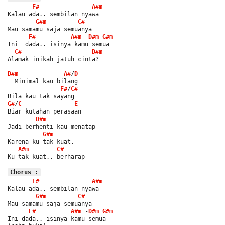
F#
A#m
Kalau ada.. sembilan nyawa
G#m
C#
Mau samamu saja semuanya
F#
A#m
 -
D#m
G#m
Ini  dada.. isinya kamu semua
C#
D#m
Alamak inikah jatuh cinta?
D#m
A#
/
D
  Minimal kau bilang
F#
/
C#
Bila kau tak sayang
G#
/
C
E
Biar kutahan perasaan
D#m
Jadi berhenti kau menatap
G#m
Karena ku tak kuat,
A#m
C#
Ku tak kuat.. berharap
Chorus :
F#
A#m
Kalau ada.. sembilan nyawa
G#m
C#
Mau samamu saja semuanya
F#
A#m
 -
D#m
G#m
Ini dada.. isinya kamu semua