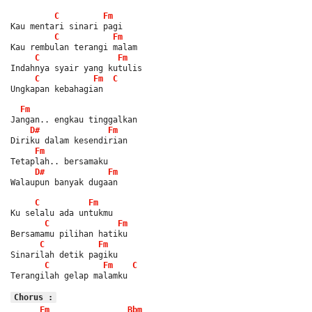
C
Fm
Kau mentari sinari pagi
C
Fm
Kau rembulan terangi malam
C
Fm
Indahnya syair yang kutulis
C
Fm
C
Ungkapan kebahagian
Fm
Jangan.. engkau tinggalkan
D#
Fm
Diriku dalam kesendirian
Fm
Tetaplah.. bersamaku
D#
Fm
Walaupun banyak dugaan
C
Fm
Ku selalu ada untukmu
C
Fm
Bersamamu pilihan hatiku
C
Fm
Sinarilah detik pagiku
C
Fm
C
Terangilah gelap malamku
Chorus :
Fm
Bbm