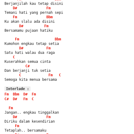
Berjanjilah kau tetap disini
D#
Fm
Temani hati yang pernah sepi
Fm
Bbm
Ku akan slalu ada disini
D#
Fm
Bersamamu pujaan hatiku
Fm
Bbm
Kumohon engkau tetap setia
D#
Fm
Satu hati walau dua raga
C
Kuserahkan semua cinta
C#
Dan berjanji tuk setia
C
Fm
C
Semoga kita menua bersama
Interlude :
Fm
Bbm
D#
Fm
C#
D#
Fm
C
Fm
Jangan.. engkau tinggalkan
D#
Fm
Diriku dalam kesendirian
Fm
Tetaplah.. bersamaku