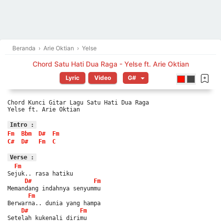
Beranda
›
Arie Oktian
›
Yelse
Chord Satu Hati Dua Raga - Yelse ft. Arie Oktian
Lyric
Video
Chord Kunci Gitar Lagu Satu Hati Dua Raga
Yelse ft. Arie Oktian
Intro :
Fm
Bbm
D#
Fm
C#
D#
Fm
C
Verse :
Fm
Sejuk.. rasa hatiku
D#
Fm
Memandang indahnya senyummu
Fm
Berwarna.. dunia yang hampa
D#
Fm
Setelah kukenali dirimu