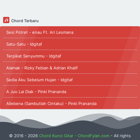
Chord Terbaru
Sesi Potret - enau Ft. Ari Lesmana
Satu-Satu - Idgitaf
Terpikat Senyummu - Idgitaf
Alamak - Rizky Febian & Adrian Khalif
Sedia Aku Sebelum Hujan - Idgitaf
A Juo Lai Diak - Pinki Prananda
Aliebena (Sambutlah Cintaku) - Pinki Prananda
© 2016 -
2026
Chord Kunci Gitar - ChordFylan.com
- All rights