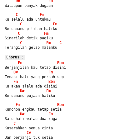
D#
Fm
Walaupun banyak dugaan
C
Fm
Ku selalu ada untukmu
C
Fm
Bersamamu pilihan hatiku
C
Fm
Sinarilah detik pagiku
C
Fm
C
Terangilah gelap malamku
Chorus :
Fm
Bbm
Berjanjilah kau tetap disini
D#
Fm
Temani hati yang pernah sepi
Fm
Bbm
Ku akan slalu ada disini
D#
Fm
Bersamamu pujaan hatiku
Fm
Bbm
Kumohon engkau tetap setia
D#
Fm
Satu hati walau dua raga
C
Kuserahkan semua cinta
C#
Dan berjanji tuk setia