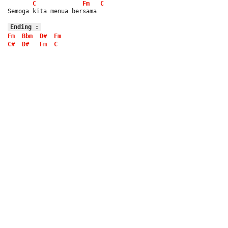
C
Fm
C
Semoga kita menua bersama
Ending :
Fm
Bbm
D#
Fm
C#
D#
Fm
C