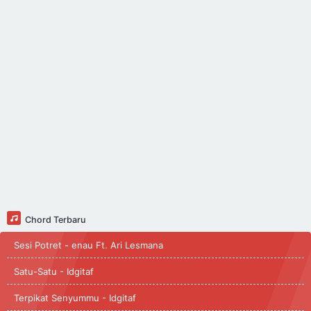
Chord Terbaru
Sesi Potret - enau Ft. Ari Lesmana
Satu-Satu - Idgitaf
Terpikat Senyummu - Idgitaf