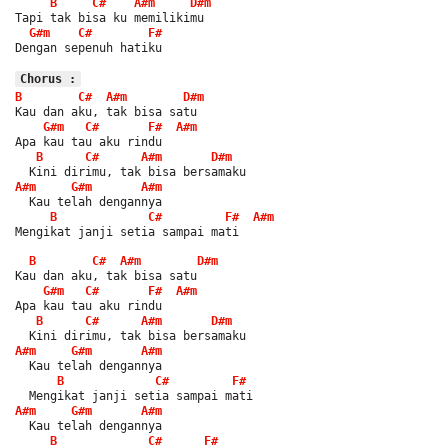
B
C#
A#m
D#m
Tapi tak bisa ku memilikimu
G#m
C#
F#
Dengan sepenuh hatiku
Chorus :
B
C#
A#m
D#m
Kau dan aku, tak bisa satu
G#m
C#
F#
A#m
Apa kau tau aku rindu
B
C#
A#m
D#m
  Kini dirimu, tak bisa bersamaku
A#m
G#m
A#m
  Kau telah dengannya
B
C#
F#
A#m
Mengikat janji setia sampai mati
B
C#
A#m
D#m
Kau dan aku, tak bisa satu
G#m
C#
F#
A#m
Apa kau tau aku rindu
B
C#
A#m
D#m
  Kini dirimu, tak bisa bersamaku
A#m
G#m
A#m
  Kau telah dengannya
B
C#
F#
  Mengikat janji setia sampai mati
A#m
G#m
A#m
  Kau telah dengannya
B
C#
F#