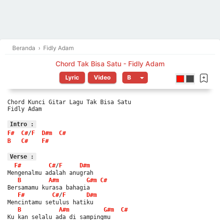
Beranda
›
Fidly Adam
Chord Tak Bisa Satu - Fidly Adam
Lyric
Video
Chord Kunci Gitar Lagu Tak Bisa Satu
Fidly Adam
Intro :
F#
C#
/
F
D#m
C#
B
C#
F#
Verse :
F#
C#
/
F
D#m
Mengenalmu adalah anugrah
B
A#m
G#m
C#
Bersamamu kurasa bahagia
F#
C#
/
F
D#m
Mencintamu setulus hatiku
B
A#m
G#m
C#
Ku kan selalu ada di sampingmu