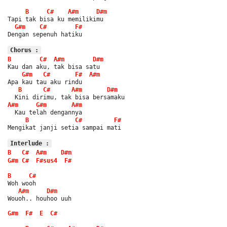
B
C#
A#m
D#m
Tapi tak bisa ku memilikimu
G#m
C#
F#
Dengan sepenuh hatiku
Chorus :
B
C#
A#m
D#m
Kau dan aku, tak bisa satu
G#m
C#
F#
A#m
Apa kau tau aku rindu
B
C#
A#m
D#m
  Kini dirimu, tak bisa bersamaku
A#m
G#m
A#m
  Kau telah dengannya
B
C#
F#
Mengikat janji setia sampai mati
Interlude :
B
C#
A#m
D#m
G#m
C#
F#sus4
F#
B
C#
Woh wooh
A#m
D#m
Wouoh.. houhoo uuh
G#m
F#
E
C#