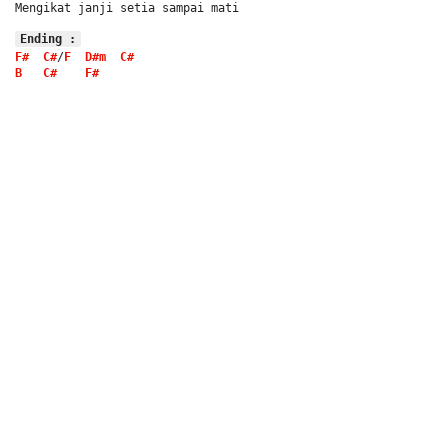
Mengikat janji setia sampai mati
Ending :
F#
C#
/
F
D#m
C#
B
C#
F#