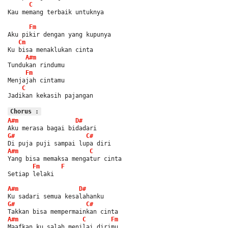
C
Kau memang terbaik untuknya
Fm
Aku pikir dengan yang kupunya
Cm
Ku bisa menaklukan cinta
A#m
Tundukan rindumu
Fm
Menjajah cintamu
C
Jadikan kekasih pajangan
Chorus :
A#m
D#
Aku merasa bagai bidadari
G#
C#
Di puja puji sampai lupa diri
A#m
C
Yang bisa memaksa mengatur cinta
Fm
F
Setiap lelaki
A#m
D#
Ku sadari semua kesalahanku
G#
C#
Takkan bisa mempermainkan cinta
A#m
C
Fm
Maafkan ku salah menilai dirimu