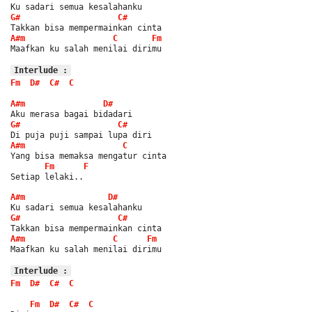
Ku sadari semua kesalahanku
G#
C#
Takkan bisa mempermainkan cinta
A#m
C
Fm
Maafkan ku salah menilai dirimu
Interlude :
Fm
D#
C#
C
A#m
D#
Aku merasa bagai bidadari
G#
C#
Di puja puji sampai lupa diri
A#m
C
Yang bisa memaksa mengatur cinta
Fm
F
Setiap lelaki..
A#m
D#
Ku sadari semua kesalahanku
G#
C#
Takkan bisa mempermainkan cinta
A#m
C
Fm
Maafkan ku salah menilai dirimu
Interlude :
Fm
D#
C#
C
Fm
D#
C#
C