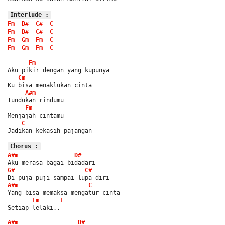
Interlude :
Fm
D#
C#
C
Fm
D#
C#
C
Fm
Gm
Fm
C
Fm
Gm
Fm
C
Fm
Aku pikir dengan yang kupunya
Cm
Ku bisa menaklukan cinta
A#m
Tundukan rindumu
Fm
Menjajah cintamu
C
Jadikan kekasih pajangan
Chorus :
A#m
D#
Aku merasa bagai bidadari
G#
C#
Di puja puji sampai lupa diri
A#m
C
Yang bisa memaksa mengatur cinta
Fm
F
Setiap lelaki..
A#m
D#