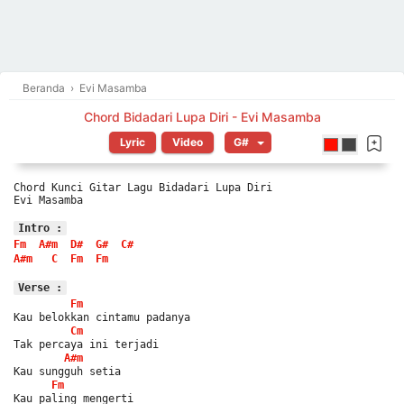
Beranda
›
Evi Masamba
Chord Bidadari Lupa Diri - Evi Masamba
Lyric
Video
Chord Kunci Gitar Lagu Bidadari Lupa Diri
Evi Masamba
Intro :
Fm
A#m
D#
G#
C#
A#m
C
Fm
Fm
Verse :
Fm
Kau belokkan cintamu padanya
Cm
Tak percaya ini terjadi
A#m
Kau sungguh setia
Fm
Kau paling mengerti