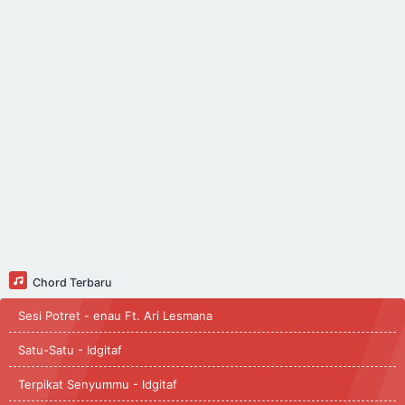
Chord Terbaru
Sesi Potret - enau Ft. Ari Lesmana
Satu-Satu - Idgitaf
Terpikat Senyummu - Idgitaf