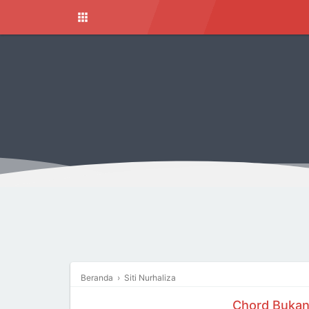
Beranda
›
Siti Nurhaliza
Chord Bukan 