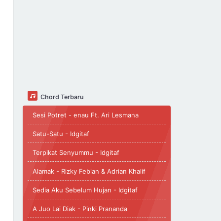
Chord Terbaru
Sesi Potret - enau Ft. Ari Lesmana
Satu-Satu - Idgitaf
Terpikat Senyummu - Idgitaf
Alamak - Rizky Febian & Adrian Khalif
Sedia Aku Sebelum Hujan - Idgitaf
A Juo Lai Diak - Pinki Prananda