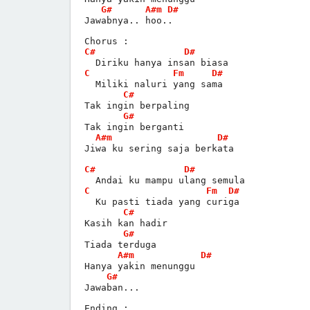
G#
A#m
D#
Jawabnya.. hoo..
Chorus :
C#
D#
  Diriku hanya insan biasa
C
Fm
D#
  Miliki naluri yang sama
C#
Tak ingin berpaling
G#
Tak ingin berganti
A#m
D#
Jiwa ku sering saja berkata
C#
D#
  Andai ku mampu ulang semula
C
Fm
D#
  Ku pasti tiada yang curiga
C#
Kasih kan hadir
G#
Tiada terduga
A#m
D#
Hanya yakin menunggu
G#
Jawaban...
Ending :