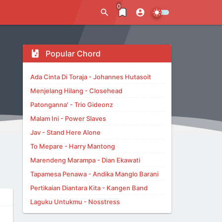
0
Popular Chord
Ada Cinta Di Toraja - Johannes Hutasoit
Menjelang Hilang - Closehead
Patonganna' - Trio Gideonz
Malam Ini - Power Slaves
Jav - Stand Here Alone
To Mepare - Harry Mantong
Marendeng Marampa - Dian Ekawati
Tapamesa Penawa - Andika Manglo Barani
Pertikaian Diantara Kita - Kangen Band
Laguku Untukmu - Nosstress