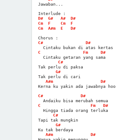
Jawaban...
Interlude :
D#
G#
A#
D#
Cm
F
Cm
F
Cm
A#m
E
D#
Chorus :
C#
D#
  Cintaku bukan di atas kertas
C
Fm
D#
  Cintaku getaran yang sama
C#
Tak perlu di paksa
G#
Tak perlu di cari
A#m
D#
Kerna ku yakin ada jawabnya hoo
C#
D#
  Andaiku bisa merubah semua
C
Fm
D#
  Hingga tiada orang terluka
C#
Tapi tak mungkin
G#
Ku tak berdaya
A#m
D#
Hanya yakin menunggu