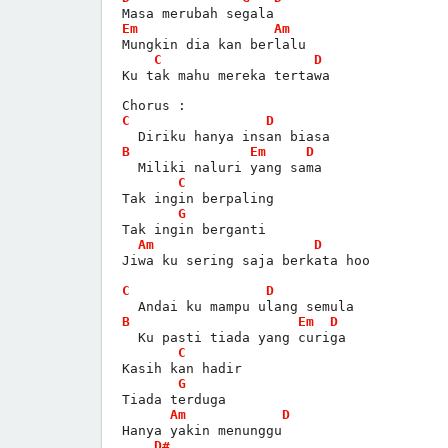
Masa merubah segala
Em
Am
Mungkin dia kan berlalu
C
D
Ku tak mahu mereka tertawa
Chorus :
C
D
  Diriku hanya insan biasa
B
Em
D
  Miliki naluri yang sama
C
Tak ingin berpaling
G
Tak ingin berganti
Am
D
Jiwa ku sering saja berkata hoo
C
D
  Andai ku mampu ulang semula
B
Em
D
  Ku pasti tiada yang curiga
C
Kasih kan hadir
G
Tiada terduga
Am
D
Hanya yakin menunggu
D#