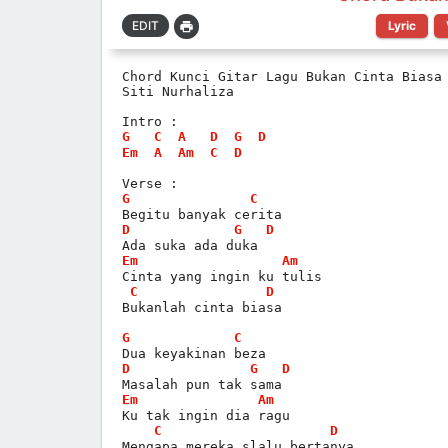
Lyric
Chord Kunci Gitar Lagu Bukan Cinta Biasa
Siti Nurhaliza
Intro :
G
C
A
D
G
D
Em
A
Am
C
D
Verse :
G
C
Begitu banyak cerita
D
G
D
Ada suka ada duka
Em
Am
Cinta yang ingin ku tulis
C
D
Bukanlah cinta biasa
G
C
Dua keyakinan beza
D
G
D
Masalah pun tak sama
Em
Am
Ku tak ingin dia ragu
C
D
Mengapa mereka slalu bertanya