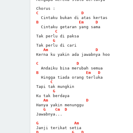
Chorus :
C
D
  Cintaku bukan di atas kertas
B
Em
D
  Cintaku getaran yang sama
C
Tak perlu di paksa
G
Tak perlu di cari
Am
D
Kerna ku yakin ada jawabnya hoo
C
D
  Andaiku bisa merubah semua
B
Em
D
  Hingga tiada orang terluka
C
Tapi tak mungkin
G
Ku tak berdaya
Am
D
Hanya yakin menunggu
G
Cm
D
Jawabnya...
G
Am
Janji terikat setia
D
G
D