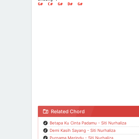
G#
C#
G#
D#
G#
Chord Bukan Cinta Biasa - Siti Nurhaliza
Related Chord
Betapa Ku Cinta Padamu - Siti Nurhaliza
Demi Kasih Sayang - Siti Nurhaliza
Purnama Merindu - Siti Nurhaliza